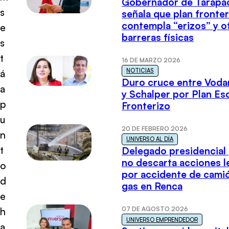
Gobernador de Tarapa
s
señala que plan fronter
contempla “erizos” y o
e
barreras físicas
s
t
16 DE MARZO 2026
NOTICIAS
á
Duro cruce entre Voda
a
y Schalper por Plan E
p
Fronterizo
u
20 DE FEBRERO 2026
n
UNIVERSO AL DÍA
t
Delegado presidencial
no descarta acciones l
o
por accidente de cami
d
gas en Renca
e
07 DE AGOSTO 2026
h
UNIVERSO EMPRENDEDOR
a