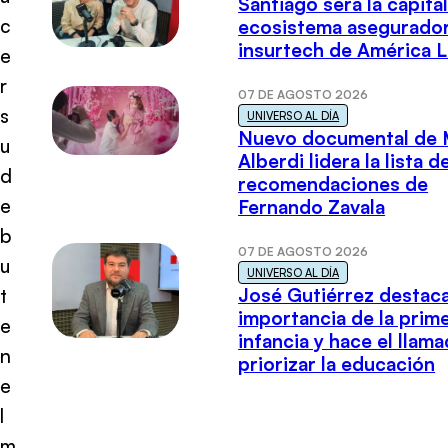
Santiago será la capital
c
ecosistema asegurador
insurtech de América L
e
r
07 DE AGOSTO 2026
s
UNIVERSO AL DÍA
Nuevo documental de 
u
Alberdi lidera la lista d
d
recomendaciones de
e
Fernando Zavala
b
07 DE AGOSTO 2026
u
UNIVERSO AL DÍA
José Gutiérrez destaca
t
importancia de la prim
e
infancia y hace el llam
n
priorizar la educación
e
l
m