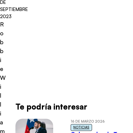
DE
SEPTIEMBRE
2023
R
o
b
b
i
e
W
i
l
l
Te podría interesar
i
a
16 DE MARZO 2026
NOTICIAS
m