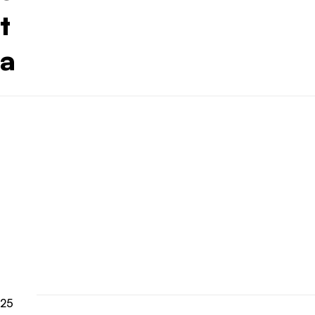
t
a
25