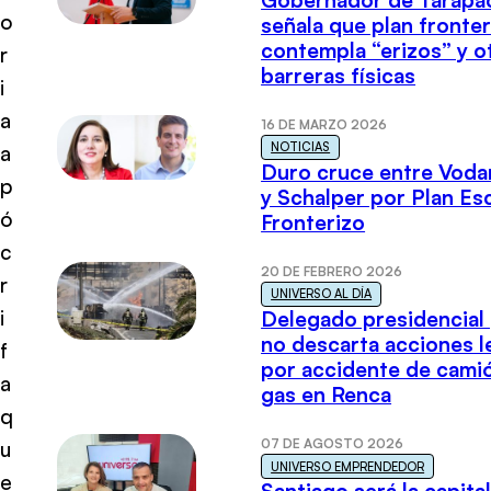
o
señala que plan fronter
contempla “erizos” y o
r
barreras físicas
i
a
16 DE MARZO 2026
NOTICIAS
a
Duro cruce entre Voda
p
y Schalper por Plan E
ó
Fronterizo
c
20 DE FEBRERO 2026
r
UNIVERSO AL DÍA
i
Delegado presidencial
no descarta acciones l
f
por accidente de cami
a
gas en Renca
q
07 DE AGOSTO 2026
u
UNIVERSO EMPRENDEDOR
e