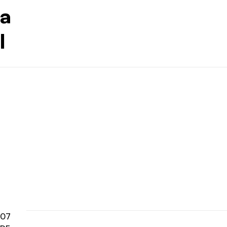
a
l
07