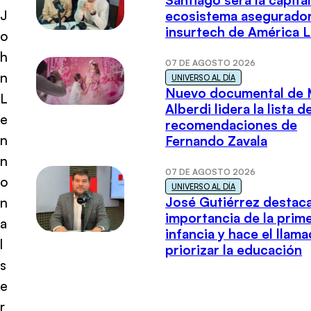
Santiago será la capital
J
ecosistema asegurador
insurtech de América L
o
h
07 DE AGOSTO 2026
n
UNIVERSO AL DÍA
Nuevo documental de 
L
Alberdi lidera la lista d
e
recomendaciones de
n
Fernando Zavala
n
07 DE AGOSTO 2026
o
UNIVERSO AL DÍA
José Gutiérrez destaca
n
importancia de la prim
a
infancia y hace el llam
l
priorizar la educación
s
e
r