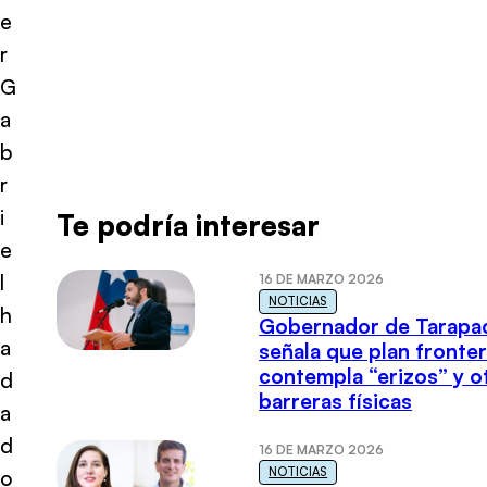
e
r
G
a
b
r
i
Te podría interesar
e
l
16 DE MARZO 2026
NOTICIAS
h
Gobernador de Tarapa
a
señala que plan fronter
contempla “erizos” y o
d
barreras físicas
a
d
16 DE MARZO 2026
NOTICIAS
o