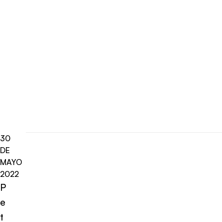
30
DE
MAYO
2022
P
e
t