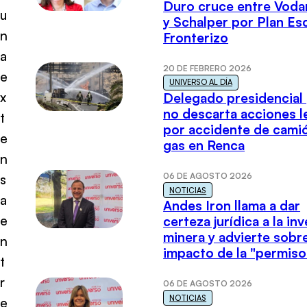
Duro cruce entre Voda
u
y Schalper por Plan E
n
Fronterizo
a
20 DE FEBRERO 2026
e
UNIVERSO AL DÍA
x
Delegado presidencial
no descarta acciones l
t
por accidente de cami
e
gas en Renca
n
06 DE AGOSTO 2026
s
NOTICIAS
a
Andes Iron llama a dar
e
certeza jurídica a la in
minera y advierte sobre
n
impacto de la "permiso
t
r
06 DE AGOSTO 2026
NOTICIAS
e