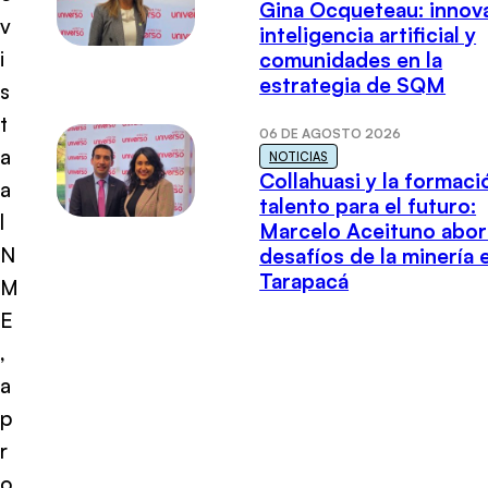
Gina Ocqueteau: innov
v
inteligencia artificial y
i
comunidades en la
estrategia de SQM
s
t
06 DE AGOSTO 2026
a
NOTICIAS
Collahuasi y la formaci
a
talento para el futuro:
l
Marcelo Aceituno abor
N
desafíos de la minería 
Tarapacá
M
E
,
a
p
r
o