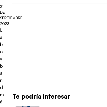
21
DE
SEPTIEMBRE
2023
L
a
b
o
y
b
a
n
d
m
Te podría interesar
á