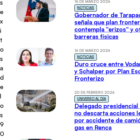
s
16 DE MARZO 2026
NOTICIAS
e
Gobernador de Tarapa
x
señala que plan fronter
contempla “erizos” y o
i
barreras físicas
t
o
16 DE MARZO 2026
NOTICIAS
s
Duro cruce entre Voda
a
y Schalper por Plan E
d
Fronterizo
e
20 DE FEBRERO 2026
l
UNIVERSO AL DÍA
o
Delegado presidencial
no descarta acciones l
s
por accidente de cami
9
gas en Renca
0