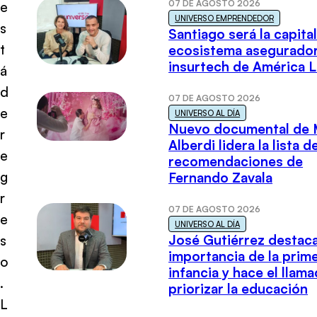
07 DE AGOSTO 2026
e
UNIVERSO EMPRENDEDOR
s
Santiago será la capital
t
ecosistema asegurador
insurtech de América L
á
d
07 DE AGOSTO 2026
e
UNIVERSO AL DÍA
Nuevo documental de 
r
Alberdi lidera la lista d
e
recomendaciones de
g
Fernando Zavala
r
07 DE AGOSTO 2026
e
UNIVERSO AL DÍA
José Gutiérrez destaca
s
importancia de la prim
o
infancia y hace el llam
.
priorizar la educación
L