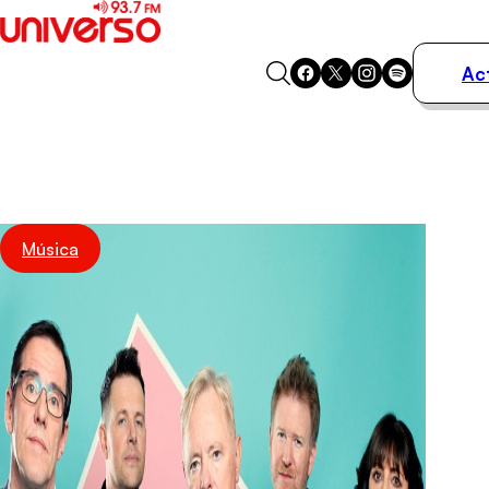
Ac
Actualidad
Música
Programas
Podcasts
Destacados
Música