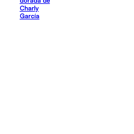
dorada de
Charly
García