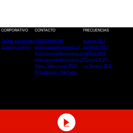
CORPORATIVO
CONTACTO
FRECUENCIAS
Tarifas electorales
+56223456789
Iquique 92.7
Quienes somos
lorena.tapia@universo.cl
Santiago 93.7
fredy.quiroga@universo.cl
Valdivia 99.9
olga.venegas@universo.cl
Osorno 102.1
Pérez Valenzuela 1620.
La Serena 92.9
Providencia - Santiago.