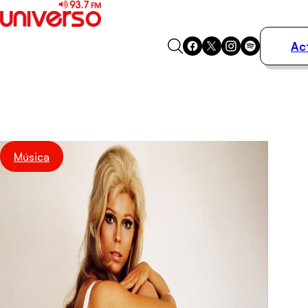
Ac
Actualidad
Música
Programas
Podcasts
Destacados
Música