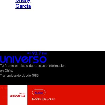
García
Tu fuente confiable de noticias e información
en Chile.
Transmitiendo desde 1985.
Alianzas
En vivo
Radio Universo