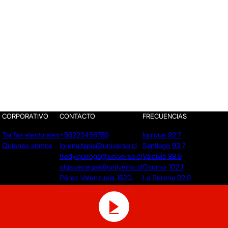
CORPORATIVO
CONTACTO
FRECUENCIAS
Tarifas electorales
+56223456789
Iquique 92.7
Quienes somos
lorena.tapia@universo.cl
Santiago 93.7
fredy.quiroga@universo.cl
Valdivia 99.9
olga.venegas@universo.cl
Osorno 102.1
Pérez Valenzuela 1620.
La Serena 92.9
Providencia - Santiago.