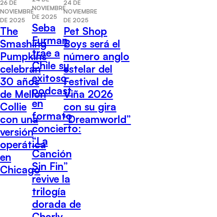
26 DE
24 DE
NOVIEMBRE
NOVIEMBRE
NOVIEMBRE
DE 2025
DE 2025
DE 2025
Seba
The
Pet Shop
Furman
Smashing
Boys será el
trae a
Pumpkins
número anglo
Chile su
celebran
estelar del
exitoso
30 años
Festival de
podcast
de Mellon
Viña 2026
en
Collie
con su gira
formato
con una
“Dreamworld”
concierto:
versión
“La
operática
Canción
en
Sin Fin”
Chicago
revive la
trilogía
dorada de
Charly