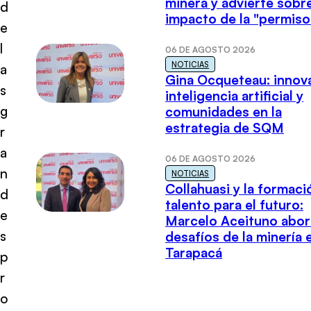
minera y advierte sobre
d
impacto de la "permiso
e
l
06 DE AGOSTO 2026
NOTICIAS
a
Gina Ocqueteau: innov
s
inteligencia artificial y
g
comunidades en la
estrategia de SQM
r
a
06 DE AGOSTO 2026
n
NOTICIAS
Collahuasi y la formaci
d
talento para el futuro:
e
Marcelo Aceituno abor
s
desafíos de la minería 
Tarapacá
p
r
o