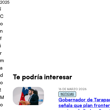
2025
¡
C
o
n
f
i
r
m
a
d
Te podría interesar
o
!
16 DE MARZO 2026
NOTICIAS
M
Gobernador de Tarapa
o
señala que plan fronter