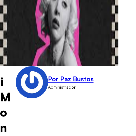
¡
Por Paz Bustos
Administrador
M
o
n