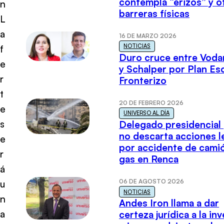
contempla “erizos” y o
n
barreras físicas
L
a
16 DE MARZO 2026
NOTICIAS
f
Duro cruce entre Voda
e
y Schalper por Plan E
r
Fronterizo
t
20 DE FEBRERO 2026
e
UNIVERSO AL DÍA
s
Delegado presidencial
no descarta acciones l
e
por accidente de cami
r
gas en Renca
á
06 DE AGOSTO 2026
u
NOTICIAS
n
Andes Iron llama a dar
a
certeza jurídica a la in