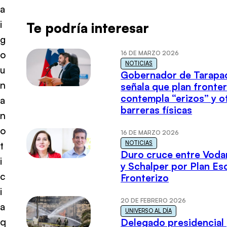
a
i
Te podría interesar
g
o
16 DE MARZO 2026
NOTICIAS
u
Gobernador de Tarapa
n
señala que plan fronter
contempla “erizos” y o
a
barreras físicas
n
o
16 DE MARZO 2026
NOTICIAS
t
Duro cruce entre Voda
i
y Schalper por Plan E
c
Fronterizo
i
20 DE FEBRERO 2026
a
UNIVERSO AL DÍA
q
Delegado presidencial