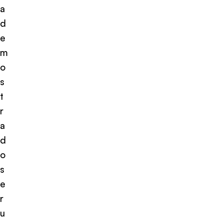
a
d
e
m
o
s
t
r
a
d
o
s
e
r
u