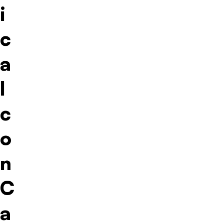
i
c
a
l
c
o
n
C
a