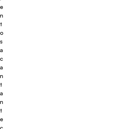
e
n
t
o
s
a
c
a
n
t
a
n
t
e
c