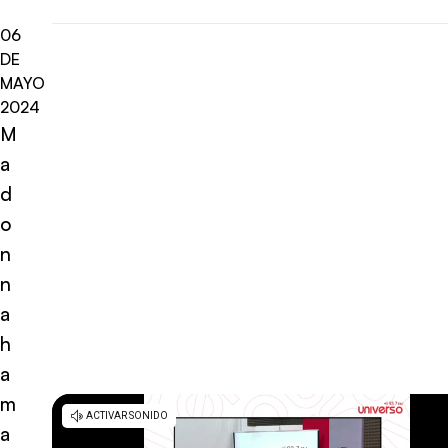
06
DE
MAYO
2024
M
a
d
o
n
n
a
h
a
m
a