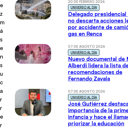
20 DE FEBRERO 2026
e
UNIVERSO AL DÍA
z
Delegado presidencial
no descarta acciones l
m
por accidente de cami
á
gas en Renca
s
07 DE AGOSTO 2026
e
UNIVERSO AL DÍA
n
Nuevo documental de 
s
Alberdi lidera la lista d
recomendaciones de
u
Fernando Zavala
c
a
07 DE AGOSTO 2026
UNIVERSO AL DÍA
r
José Gutiérrez destaca
r
importancia de la prim
e
infancia y hace el llam
priorizar la educación
r