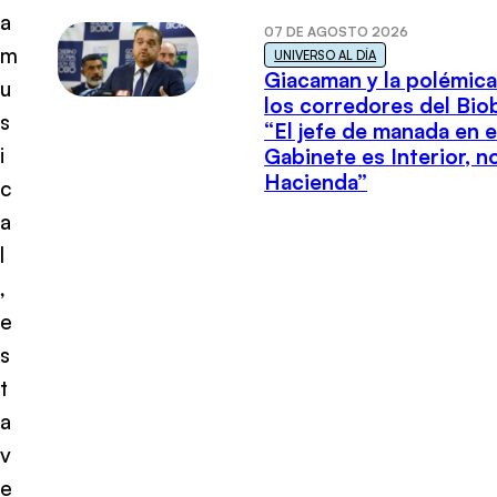
a
07 DE AGOSTO 2026
m
UNIVERSO AL DÍA
Giacaman y la polémica
u
los corredores del Biob
s
“El jefe de manada en e
i
Gabinete es Interior, n
Hacienda”
c
a
l
,
e
s
t
a
v
e