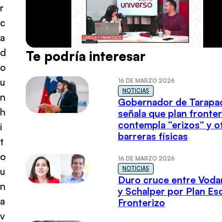
r
c
a
d
Te podría interesar
o
u
16 DE MARZO 2026
NOTICIAS
n
Gobernador de Tarapa
h
señala que plan fronter
contempla “erizos” y o
i
barreras físicas
t
o
16 DE MARZO 2026
NOTICIAS
u
Duro cruce entre Voda
n
y Schalper por Plan E
a
Fronterizo
v