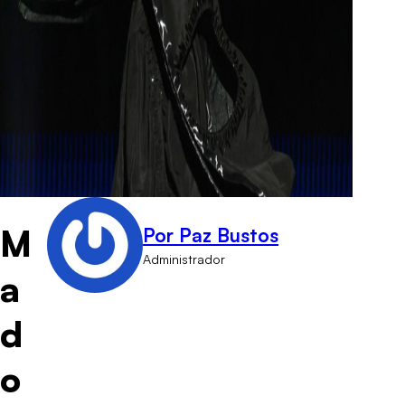
M
Por Paz Bustos
Administrador
a
d
o