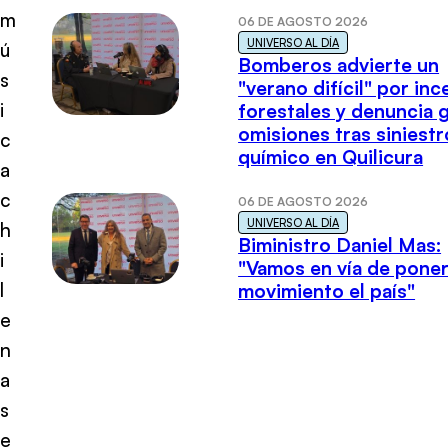
m
06 DE AGOSTO 2026
UNIVERSO AL DÍA
ú
Bomberos advierte un
s
"verano difícil" por in
i
forestales y denuncia 
omisiones tras siniestr
c
químico en Quilicura
a
c
06 DE AGOSTO 2026
UNIVERSO AL DÍA
h
Biministro Daniel Mas:
i
"Vamos en vía de poner
l
movimiento el país"
e
n
a
s
e