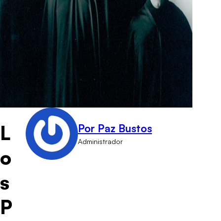
L
Por Paz Bustos
Administrador
o
s
P