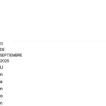
11
DE
SEPTIEMBRE
2025
U
n
a
n
o
c