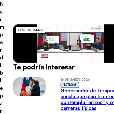
h
e
i
m
p
e
r
d
i
Te podría interesar
b
l
16 DE MARZO 2026
NOTICIAS
e
Gobernador de Tarapa
p
señala que plan fronter
contempla “erizos” y o
a
barreras físicas
r