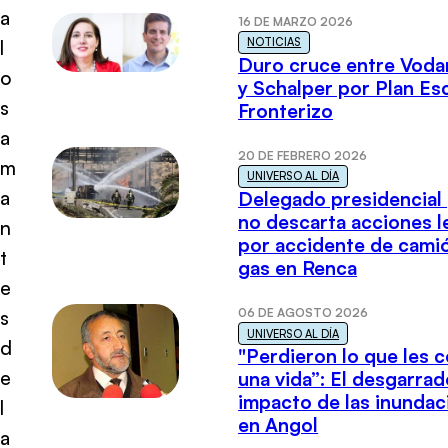
a
16 DE MARZO 2026
NOTICIAS
l
Duro cruce entre Voda
o
y Schalper por Plan E
s
Fronterizo
a
20 DE FEBRERO 2026
m
UNIVERSO AL DÍA
a
Delegado presidencial
no descarta acciones l
n
por accidente de cami
t
gas en Renca
e
06 DE AGOSTO 2026
s
UNIVERSO AL DÍA
d
"Perdieron lo que les 
e
una vida”: El desgarrad
impacto de las inundac
l
en Angol
a