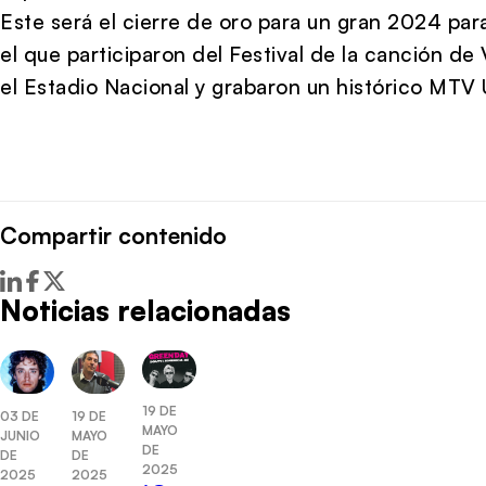
Este será el cierre de oro para un gran 2024 par
el que participaron del Festival de la canción de
el Estadio Nacional y grabaron un histórico MTV
Compartir contenido
Noticias relacionadas
19 DE
03 DE
19 DE
MAYO
JUNIO
MAYO
DE
DE
DE
2025
2025
2025