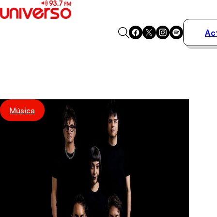
Ac
Actualidad
Música
Programas
Podcasts
Destacados
Música