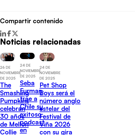
Compartir contenido
Noticias relacionadas
24 DE
26 DE
24 DE
NOVIEMBRE
NOVIEMBRE
NOVIEMBRE
DE 2025
DE 2025
DE 2025
Seba
The
Pet Shop
Furman
Smashing
Boys será el
trae a
Pumpkins
número anglo
Chile su
celebran
estelar del
exitoso
30 años
Festival de
podcast
de Mellon
Viña 2026
en
Collie
con su gira