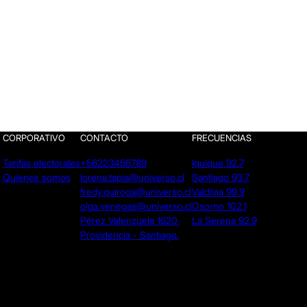
CORPORATIVO
CONTACTO
FRECUENCIAS
Tarifas electorales
+56223456789
Iquique 92.7
Quienes somos
lorena.tapia@universo.cl
Santiago 93.7
fredy.quiroga@universo.cl
Valdivia 99.9
olga.venegas@universo.cl
Osorno 102.1
Pérez Valenzuela 1620.
La Serena 92.9
Providencia - Santiago.