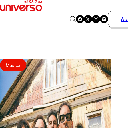
Ac
Actualidad
Música
Programas
Podcasts
Destacados
Música