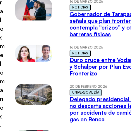
r
16 DE MARZO 2026
NOTICIAS
a
Gobernador de Tarapa
l
señala que plan fronter
contempla “erizos” y o
o
barreras físicas
s
m
16 DE MARZO 2026
NOTICIAS
e
Duro cruce entre Voda
l
y Schalper por Plan E
ó
Fronterizo
m
20 DE FEBRERO 2026
a
UNIVERSO AL DÍA
n
Delegado presidencial
no descarta acciones l
o
por accidente de cami
s
gas en Renca
.