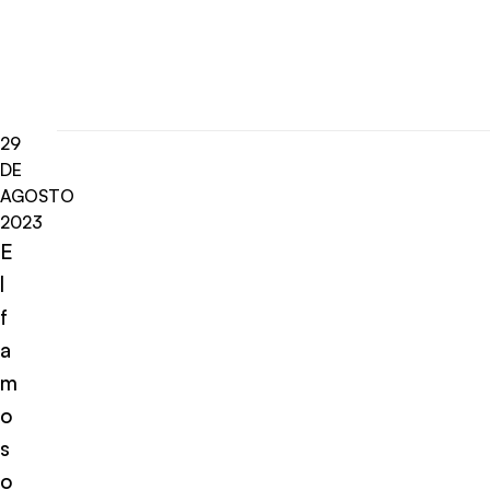
29
DE
AGOSTO
2023
E
l
f
a
m
o
s
o