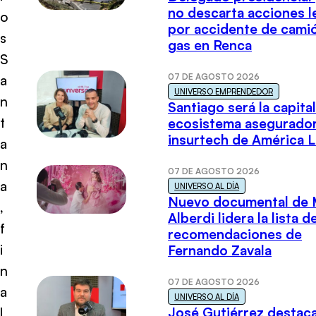
no descarta acciones l
o
por accidente de cami
s
gas en Renca
S
07 DE AGOSTO 2026
a
UNIVERSO EMPRENDEDOR
n
Santiago será la capital
t
ecosistema asegurador
insurtech de América L
a
n
07 DE AGOSTO 2026
a
UNIVERSO AL DÍA
Nuevo documental de 
,
Alberdi lidera la lista d
f
recomendaciones de
i
Fernando Zavala
n
07 DE AGOSTO 2026
a
UNIVERSO AL DÍA
José Gutiérrez destaca
l