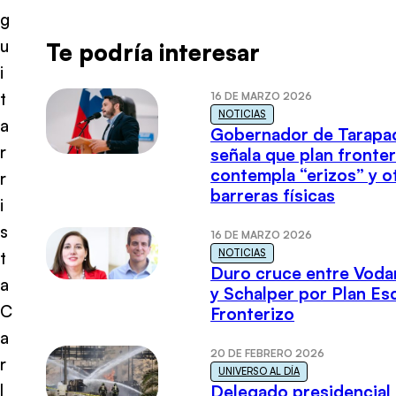
g
u
Te podría interesar
i
t
16 DE MARZO 2026
NOTICIAS
a
Gobernador de Tarapa
r
señala que plan fronter
contempla “erizos” y o
r
barreras físicas
i
s
16 DE MARZO 2026
NOTICIAS
t
Duro cruce entre Voda
a
y Schalper por Plan E
C
Fronterizo
a
20 DE FEBRERO 2026
r
UNIVERSO AL DÍA
l
Delegado presidencial