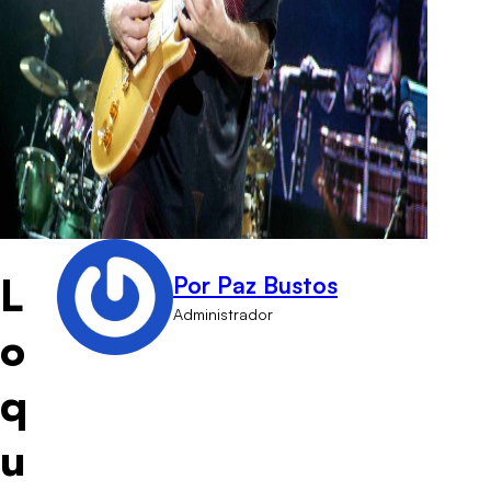
L
Por Paz Bustos
Administrador
o
q
u