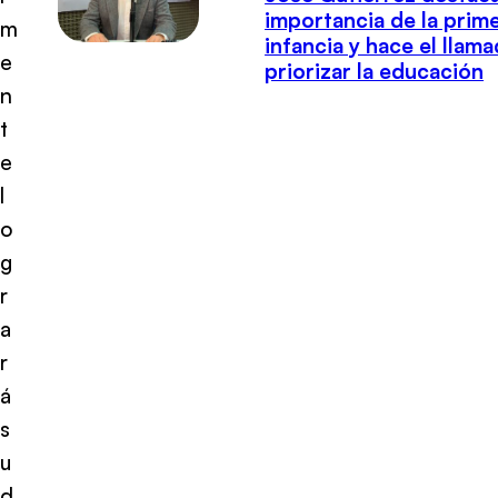
importancia de la prim
m
infancia y hace el llam
e
priorizar la educación
n
t
e
l
o
g
r
a
r
á
s
u
d