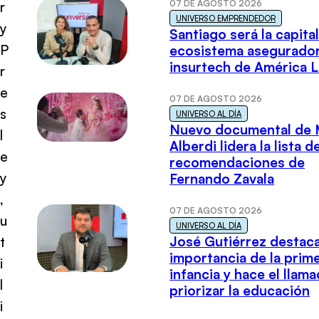
07 DE AGOSTO 2026
r
UNIVERSO EMPRENDEDOR
y
Santiago será la capital
P
ecosistema asegurador
insurtech de América L
r
e
07 DE AGOSTO 2026
s
UNIVERSO AL DÍA
Nuevo documental de 
l
Alberdi lidera la lista d
e
recomendaciones de
y
Fernando Zavala
,
07 DE AGOSTO 2026
u
UNIVERSO AL DÍA
José Gutiérrez destaca
t
importancia de la prim
i
infancia y hace el llam
l
priorizar la educación
i