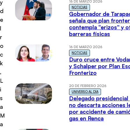
y
16 DE MARZO 2026
NOTICIAS
d
Gobernador de Tarapa
e
señala que plan fronter
contempla “erizos” y o
l
barreras físicas
r
o
16 DE MARZO 2026
NOTICIAS
c
Duro cruce entre Voda
k
y Schalper por Plan E
,
Fronterizo
L
20 DE FEBRERO 2026
i
UNIVERSO AL DÍA
s
Delegado presidencial
no descarta acciones l
a
por accidente de cami
M
gas en Renca
a