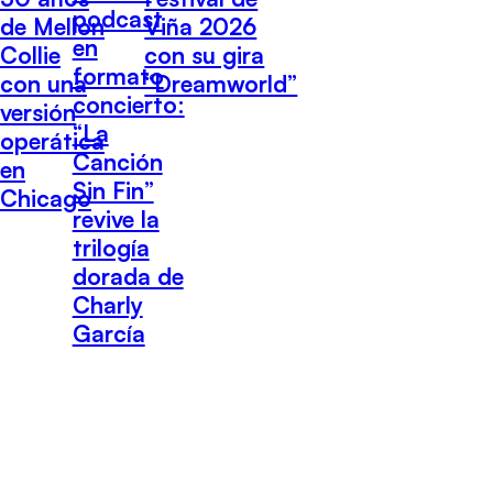
podcast
de Mellon
Viña 2026
en
Collie
con su gira
formato
con una
“Dreamworld”
concierto:
versión
“La
operática
Canción
en
Sin Fin”
Chicago
revive la
trilogía
dorada de
Charly
García