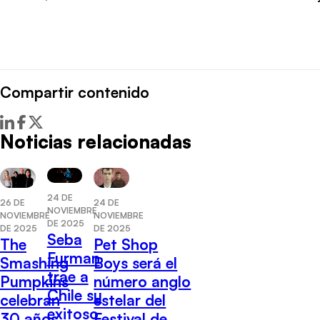
Compartir contenido
Noticias relacionadas
24 DE
26 DE
24 DE
NOVIEMBRE
NOVIEMBRE
NOVIEMBRE
DE 2025
DE 2025
DE 2025
Seba
The
Pet Shop
Furman
Smashing
Boys será el
trae a
Pumpkins
número anglo
Chile su
celebran
estelar del
exitoso
30 años
Festival de