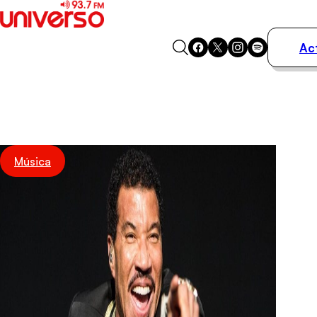
Ac
Actualidad
Música
Programas
Podcasts
Destacados
Música