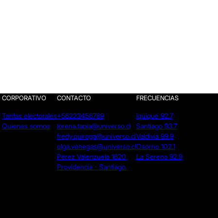
CORPORATIVO
CONTACTO
FRECUENCIAS
Tarifas electorales
+56223456789
Iquique 92.7
Quienes somos
lorena.tapia@universo.cl
Santiago 93.7
fredy.quiroga@universo.cl
Valdivia 99.9
olga.venegas@universo.cl
Osorno 102.1
Pérez Valenzuela 1620.
La Serena 92.9
Providencia - Santiago.