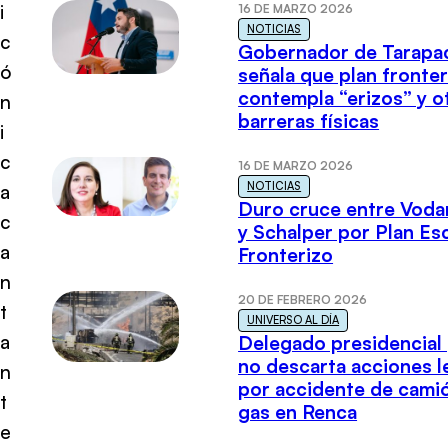
i
16 DE MARZO 2026
NOTICIAS
c
Gobernador de Tarapa
ó
señala que plan fronter
contempla “erizos” y o
n
barreras físicas
i
c
16 DE MARZO 2026
NOTICIAS
a
Duro cruce entre Voda
c
y Schalper por Plan E
a
Fronterizo
n
20 DE FEBRERO 2026
t
UNIVERSO AL DÍA
a
Delegado presidencial
no descarta acciones l
n
por accidente de cami
t
gas en Renca
e