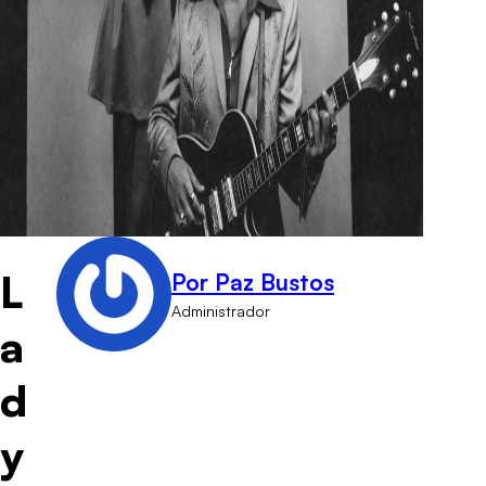
L
Por Paz Bustos
Administrador
a
d
y