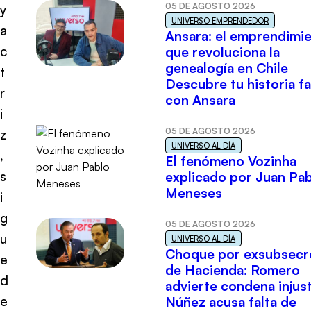
05 DE AGOSTO 2026
y
UNIVERSO EMPRENDEDOR
a
Ansara: el emprendimi
c
que revoluciona la
genealogía en Chile
t
Descubre tu historia fa
r
con Ansara
i
05 DE AGOSTO 2026
z
UNIVERSO AL DÍA
,
El fenómeno Vozinha
s
explicado por Juan Pa
Meneses
i
g
05 DE AGOSTO 2026
u
UNIVERSO AL DÍA
Choque por exsubsecr
e
de Hacienda: Romero
d
advierte condena injust
e
Núñez acusa falta de