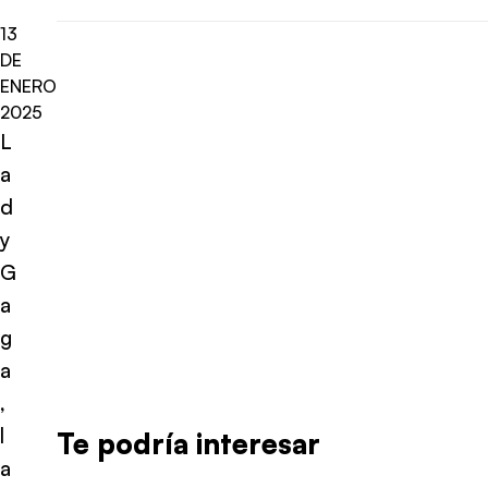
13
DE
ENERO
2025
L
a
d
y
G
a
g
a
,
l
Te podría interesar
a