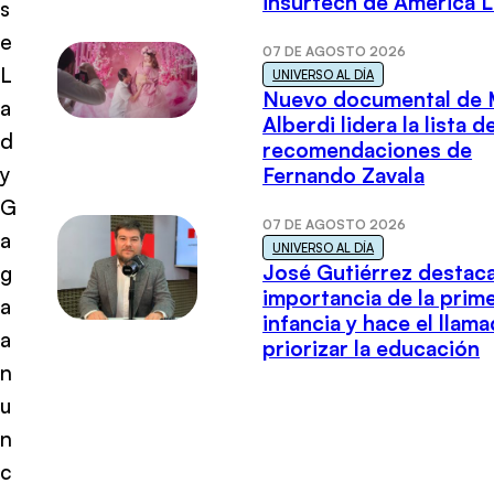
insurtech de América L
s
e
07 DE AGOSTO 2026
L
UNIVERSO AL DÍA
Nuevo documental de 
a
Alberdi lidera la lista d
d
recomendaciones de
y
Fernando Zavala
G
07 DE AGOSTO 2026
a
UNIVERSO AL DÍA
José Gutiérrez destaca
g
importancia de la prim
a
infancia y hace el llam
a
priorizar la educación
n
u
n
c