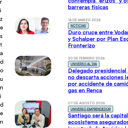
contempla “erizos” y o
r
barreras físicas
i
z
16 DE MARZO 2026
NOTICIAS
e
Duro cruce entre Voda
s
y Schalper por Plan E
t
Fronterizo
a
20 DE FEBRERO 2026
d
UNIVERSO AL DÍA
o
Delegado presidencial
no descarta acciones l
u
por accidente de cami
n
gas en Renca
i
07 DE AGOSTO 2026
d
UNIVERSO EMPRENDEDOR
e
Santiago será la capital
n
ecosistema asegurador