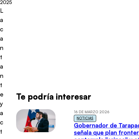
2025
L
a
c
a
n
t
a
n
t
e
Te podría interesar
y
a
16 DE MARZO 2026
NOTICIAS
c
Gobernador de Tarapa
t
señala que plan fronter