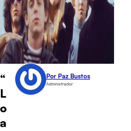
“
Por Paz Bustos
Administrador
L
o
a