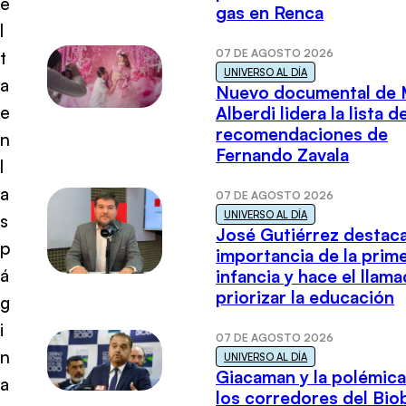
e
gas en Renca
l
07 DE AGOSTO 2026
t
UNIVERSO AL DÍA
a
Nuevo documental de 
e
Alberdi lidera la lista d
recomendaciones de
n
Fernando Zavala
l
a
07 DE AGOSTO 2026
UNIVERSO AL DÍA
s
José Gutiérrez destaca
p
importancia de la prim
á
infancia y hace el llam
priorizar la educación
g
i
07 DE AGOSTO 2026
n
UNIVERSO AL DÍA
Giacaman y la polémica
a
los corredores del Biob