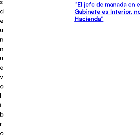
s
“El jefe de manada en e
d
Gabinete es Interior, n
Hacienda”
e
u
n
n
u
e
v
o
l
i
b
r
o