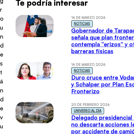
g
Te podría interesar
r
o
16 DE MARZO 2026
NOTICIAS
u
Gobernador de Tarapa
n
señala que plan fronter
contempla “erizos” y o
d
barreras físicas
e
s
16 DE MARZO 2026
NOTICIAS
t
Duro cruce entre Voda
á
y Schalper por Plan E
n
Fronterizo
d
20 DE FEBRERO 2026
e
UNIVERSO AL DÍA
v
Delegado presidencial
no descarta acciones l
u
por accidente de cami