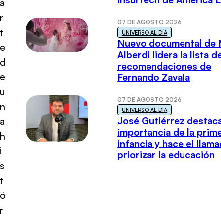
insurtech de América L
a
r
07 DE AGOSTO 2026
t
UNIVERSO AL DÍA
Nuevo documental de 
e
Alberdi lidera la lista d
d
recomendaciones de
e
Fernando Zavala
u
07 DE AGOSTO 2026
n
UNIVERSO AL DÍA
José Gutiérrez destaca
a
importancia de la prim
h
infancia y hace el llam
i
priorizar la educación
s
t
ó
r