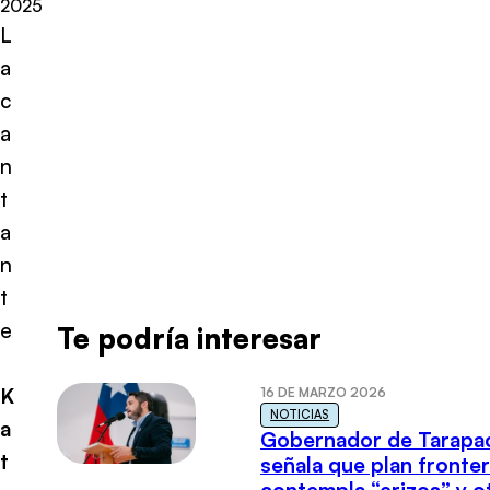
2025
L
a
c
a
n
t
a
n
t
e
Te podría interesar
K
16 DE MARZO 2026
NOTICIAS
a
Gobernador de Tarapa
t
señala que plan fronter
contempla “erizos” y o