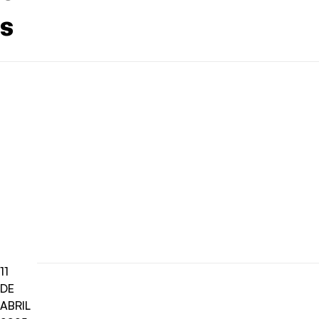
s
11
DE
ABRIL