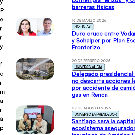
y
barreras físicas
P
e
16 DE MARZO 2026
NOTICIAS
r
Duro cruce entre Voda
r
y Schalper por Plan E
y
Fronterizo
20 DE FEBRERO 2026
f
UNIVERSO AL DÍA
o
Delegado presidencial
no descarta acciones l
r
por accidente de cami
m
gas en Renca
a
07 DE AGOSTO 2026
r
UNIVERSO EMPRENDEDOR
á
Santiago será la capital
p
ecosistema asegurador