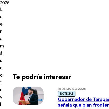
2025
L
a
e
r
a
m
á
s
a
c
Te podría interesar
t
i
16 DE MARZO 2026
NOTICIAS
v
Gobernador de Tarapa
i
señala que plan fronter