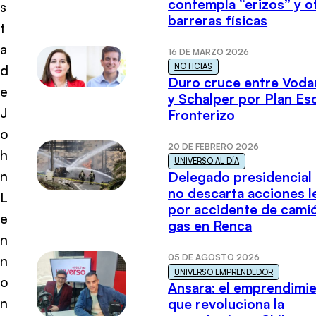
contempla “erizos” y o
s
barreras físicas
t
a
16 DE MARZO 2026
NOTICIAS
d
Duro cruce entre Voda
e
y Schalper por Plan E
J
Fronterizo
o
20 DE FEBRERO 2026
h
UNIVERSO AL DÍA
n
Delegado presidencial
no descarta acciones l
L
por accidente de cami
e
gas en Renca
n
05 DE AGOSTO 2026
n
UNIVERSO EMPRENDEDOR
o
Ansara: el emprendimi
n
que revoluciona la