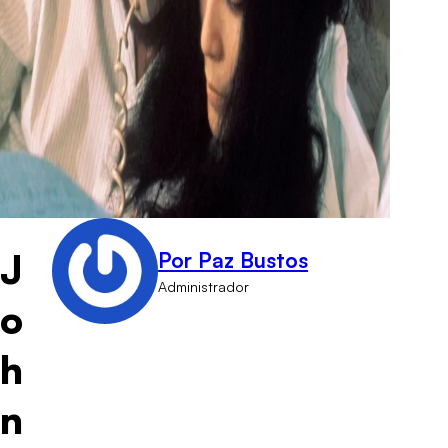
J
Por Paz Bustos
Administrador
o
h
n