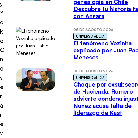
genealogía en Chile
y
Descubre tu historia fa
Y
con Ansara
o
05 DE AGOSTO 2026
k
UNIVERSO AL DÍA
o
El fenómeno Vozinha
O
explicado por Juan Pa
Meneses
n
o
05 DE AGOSTO 2026
s
UNIVERSO AL DÍA
Choque por exsubsecr
e
de Hacienda: Romero
r
advierte condena injust
á
Núñez acusa falta de
liderazgo de Kast
r
e
v