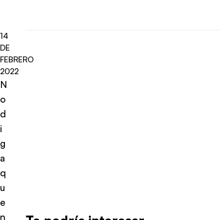
14
DE
FEBRERO
2022
N
o
d
i
g
a
q
u
e
n