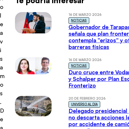
Te podría interesar
o
l
16 DE MARZO 2026
NOTICIAS
e
Gobernador de Tarapa
a
señala que plan fronter
contempla “erizos” y o
v
barreras físicas
i
s
16 DE MARZO 2026
NOTICIAS
a
Duro cruce entre Voda
m
y Schalper por Plan E
o
Fronterizo
s
20 DE FEBRERO 2026
.
UNIVERSO AL DÍA
D
Delegado presidencial
no descarta acciones l
e
por accidente de cami
a