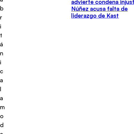
advierte condena injust
b
Núñez acusa falta de
liderazgo de Kast
r
i
t
á
n
i
c
a
l
a
m
o
d
a