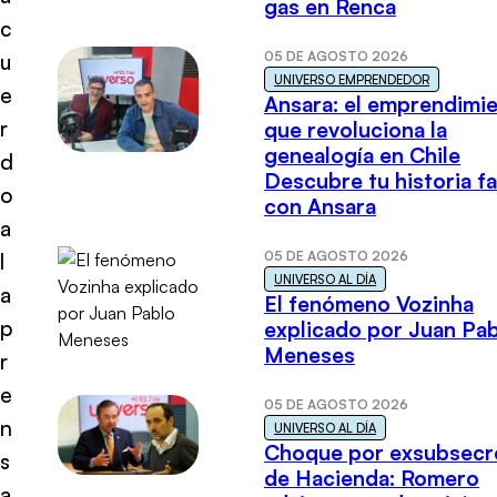
gas en Renca
c
05 DE AGOSTO 2026
u
UNIVERSO EMPRENDEDOR
e
Ansara: el emprendimi
r
que revoluciona la
genealogía en Chile
d
Descubre tu historia fa
o
con Ansara
a
05 DE AGOSTO 2026
l
UNIVERSO AL DÍA
a
El fenómeno Vozinha
p
explicado por Juan Pa
Meneses
r
e
05 DE AGOSTO 2026
n
UNIVERSO AL DÍA
Choque por exsubsecr
s
de Hacienda: Romero
a