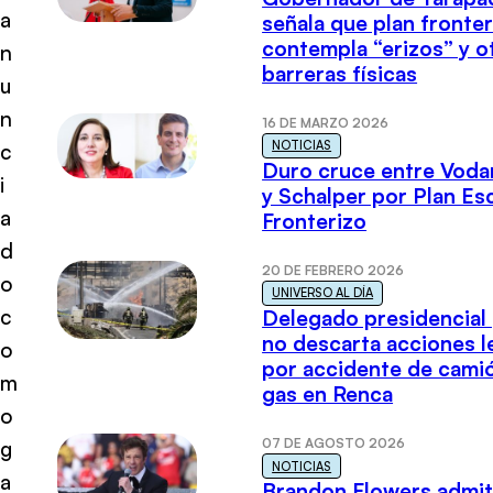
a
señala que plan fronter
contempla “erizos” y o
n
barreras físicas
u
n
16 DE MARZO 2026
NOTICIAS
c
Duro cruce entre Voda
i
y Schalper por Plan E
a
Fronterizo
d
20 DE FEBRERO 2026
o
UNIVERSO AL DÍA
c
Delegado presidencial
no descarta acciones l
o
por accidente de cami
m
gas en Renca
o
07 DE AGOSTO 2026
g
NOTICIAS
a
Brandon Flowers admi