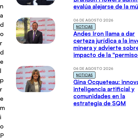
n
evalúa alejarse de la m
a
06 DE AGOSTO 2026
d
NOTICIAS
Andes Iron llama a dar
o
certeza jurídica a la in
r
minera y advierte sobre
d
impacto de la "permiso
e
06 DE AGOSTO 2026
l
NOTICIAS
p
Gina Ocqueteau: innov
inteligencia artificial y
r
comunidades en la
e
estrategia de SQM
m
i
o
P