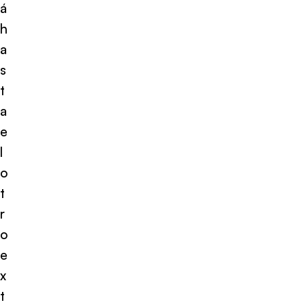
á
h
a
s
t
a
e
l
o
t
r
o
e
x
t