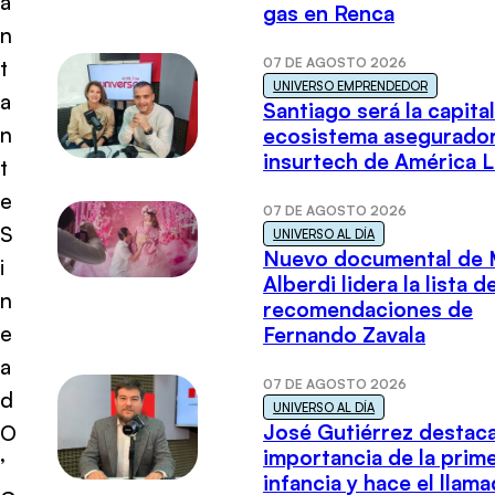
a
gas en Renca
n
07 DE AGOSTO 2026
t
UNIVERSO EMPRENDEDOR
a
Santiago será la capital
n
ecosistema asegurador
insurtech de América L
t
e
07 DE AGOSTO 2026
S
UNIVERSO AL DÍA
Nuevo documental de 
i
Alberdi lidera la lista d
n
recomendaciones de
e
Fernando Zavala
a
07 DE AGOSTO 2026
d
UNIVERSO AL DÍA
José Gutiérrez destaca
O
importancia de la prim
’
infancia y hace el llam