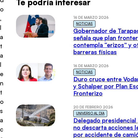
Te podría interesar
o
,
16 DE MARZO 2026
NOTICIAS
l
Gobernador de Tarapa
a
señala que plan fronter
contempla “erizos” y o
t
barreras físicas
a
l
16 DE MARZO 2026
NOTICIAS
e
Duro cruce entre Voda
n
y Schalper por Plan E
t
Fronterizo
o
20 DE FEBRERO 2026
s
UNIVERSO AL DÍA
a
Delegado presidencial
no descarta acciones l
c
por accidente de cami