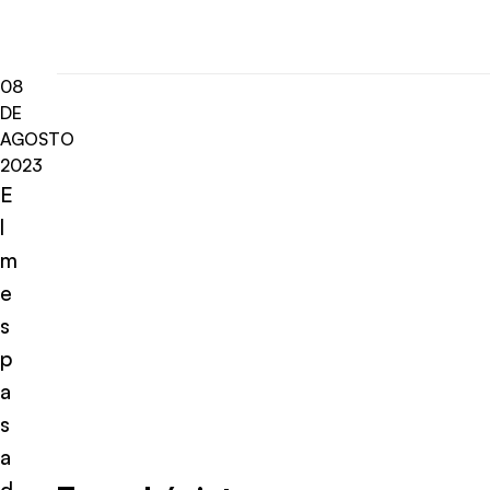
08
DE
AGOSTO
2023
E
l
m
e
s
p
a
s
a
d