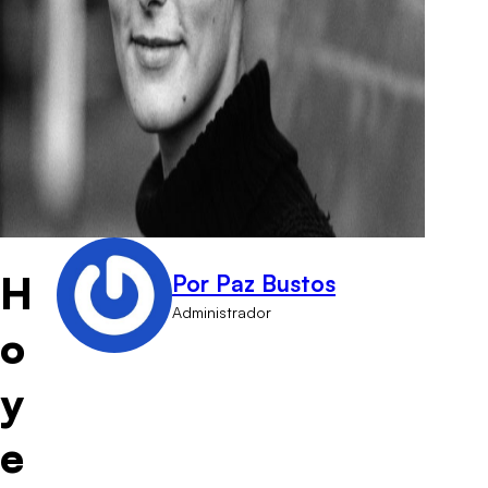
H
Por Paz Bustos
Administrador
o
y
e