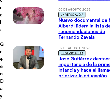
i
07 DE AGOSTO 2026
a
UNIVERSO AL DÍA
Nuevo documental de 
l
Alberdi lidera la lista d
:
recomendaciones de
Fernando Zavala
G
07 DE AGOSTO 2026
r
UNIVERSO AL DÍA
José Gutiérrez destaca
e
importancia de la prim
e
infancia y hace el llam
n
priorizar la educación
D
a
y