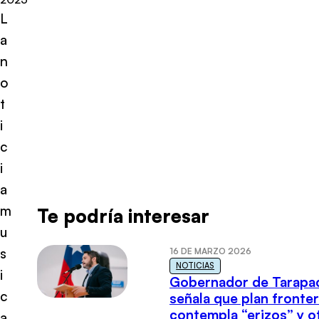
L
a
n
o
t
i
c
i
a
m
Te podría interesar
u
s
16 DE MARZO 2026
NOTICIAS
i
Gobernador de Tarapa
c
señala que plan fronter
contempla “erizos” y o
a