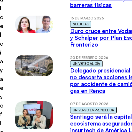
barreras físicas
l
d
16 DE MARZO 2026
NOTICIAS
e
Duro cruce entre Voda
l
y Schalper por Plan E
d
Fronterizo
í
20 DE FEBRERO 2026
a
UNIVERSO AL DÍA
y
Delegado presidencial
no descarta acciones l
a
por accidente de cami
e
gas en Renca
s
07 DE AGOSTO 2026
o
UNIVERSO EMPRENDEDOR
f
Santiago será la capital
i
ecosistema asegurador
insurtech de América L
c