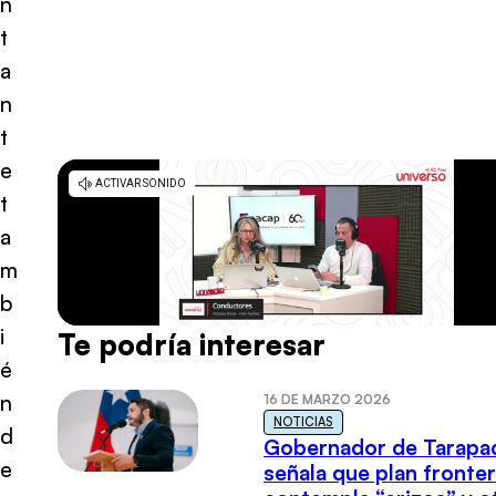
n
t
a
n
t
e
t
a
m
b
i
Te podría interesar
é
n
16 DE MARZO 2026
NOTICIAS
d
Gobernador de Tarapa
e
señala que plan fronter