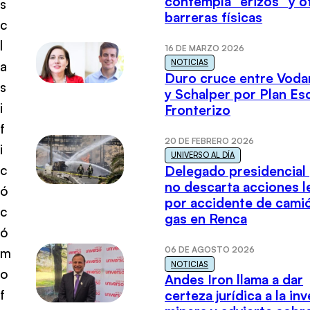
contempla “erizos” y o
s
barreras físicas
c
l
16 DE MARZO 2026
NOTICIAS
a
Duro cruce entre Voda
s
y Schalper por Plan E
i
Fronterizo
f
20 DE FEBRERO 2026
i
UNIVERSO AL DÍA
c
Delegado presidencial
no descarta acciones l
ó
por accidente de cami
c
gas en Renca
ó
06 DE AGOSTO 2026
m
NOTICIAS
o
Andes Iron llama a dar
f
certeza jurídica a la in