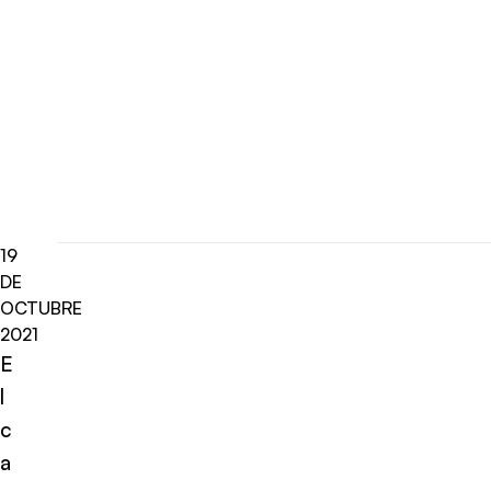
19
DE
OCTUBRE
2021
E
l
c
a