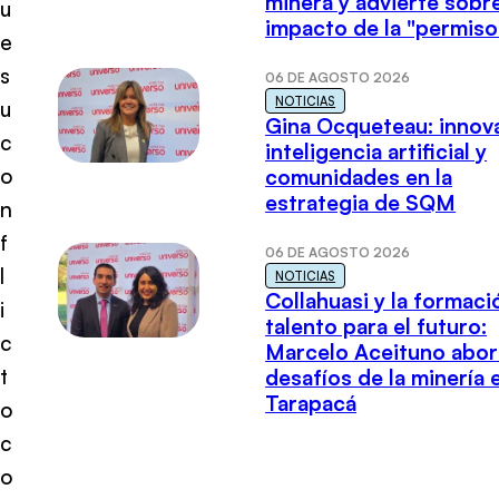
minera y advierte sobre
u
impacto de la "permiso
e
s
06 DE AGOSTO 2026
NOTICIAS
u
Gina Ocqueteau: innov
c
inteligencia artificial y
o
comunidades en la
estrategia de SQM
n
f
06 DE AGOSTO 2026
l
NOTICIAS
Collahuasi y la formaci
i
talento para el futuro:
c
Marcelo Aceituno abor
t
desafíos de la minería 
Tarapacá
o
c
o