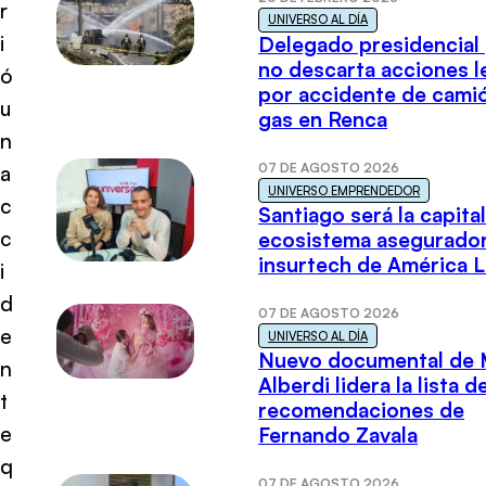
r
UNIVERSO AL DÍA
i
Delegado presidencial
no descarta acciones l
ó
por accidente de cami
u
gas en Renca
n
07 DE AGOSTO 2026
a
UNIVERSO EMPRENDEDOR
c
Santiago será la capital
c
ecosistema asegurador
insurtech de América L
i
d
07 DE AGOSTO 2026
e
UNIVERSO AL DÍA
Nuevo documental de 
n
Alberdi lidera la lista d
t
recomendaciones de
e
Fernando Zavala
q
07 DE AGOSTO 2026