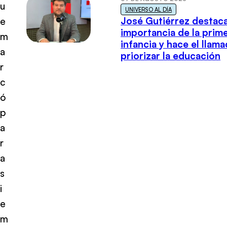
u
UNIVERSO AL DÍA
José Gutiérrez destaca
e
importancia de la prim
m
infancia y hace el llam
a
priorizar la educación
r
c
ó
p
a
r
a
s
i
e
m