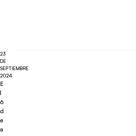
23
DE
SEPTIEMBRE
2024
E
l
6
d
e
a