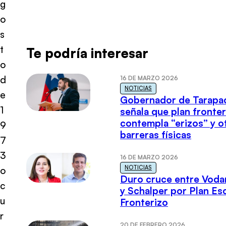
g
o
s
t
Te podría interesar
o
d
16 DE MARZO 2026
NOTICIAS
e
Gobernador de Tarapa
1
señala que plan fronter
contempla “erizos” y o
9
barreras físicas
7
3
16 DE MARZO 2026
NOTICIAS
o
Duro cruce entre Voda
c
y Schalper por Plan E
u
Fronterizo
r
20 DE FEBRERO 2026