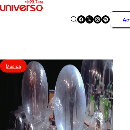
Ac
Actualidad
Música
Programas
Podcasts
Destacados
Música