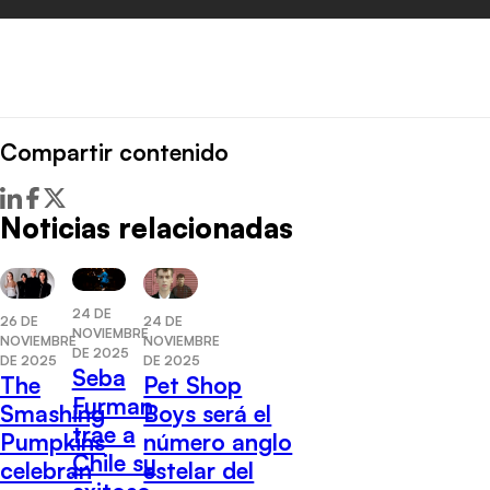
Compartir contenido
Noticias relacionadas
24 DE
26 DE
24 DE
NOVIEMBRE
NOVIEMBRE
NOVIEMBRE
DE 2025
DE 2025
DE 2025
Seba
The
Pet Shop
Furman
Smashing
Boys será el
trae a
Pumpkins
número anglo
Chile su
celebran
estelar del