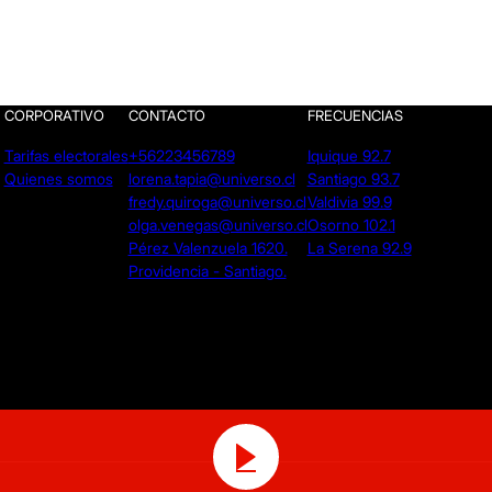
CORPORATIVO
CONTACTO
FRECUENCIAS
Tarifas electorales
+56223456789
Iquique 92.7
Quienes somos
lorena.tapia@universo.cl
Santiago 93.7
fredy.quiroga@universo.cl
Valdivia 99.9
olga.venegas@universo.cl
Osorno 102.1
Pérez Valenzuela 1620.
La Serena 92.9
Providencia - Santiago.