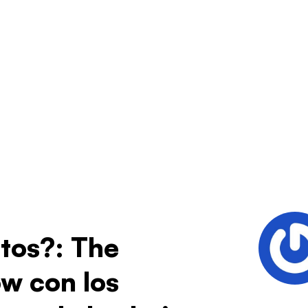
rtos?: The
ow con los