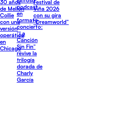
exitoso
30 años
Festival de
podcast
de Mellon
Viña 2026
en
Collie
con su gira
formato
con una
“Dreamworld”
concierto:
versión
“La
operática
Canción
en
Sin Fin”
Chicago
revive la
trilogía
dorada de
Charly
García