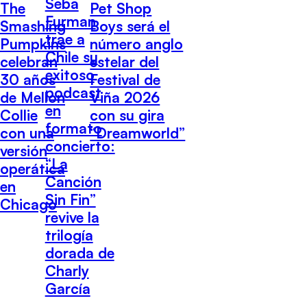
Seba
The
Pet Shop
Furman
Smashing
Boys será el
trae a
Pumpkins
número anglo
Chile su
celebran
estelar del
exitoso
30 años
Festival de
podcast
de Mellon
Viña 2026
en
Collie
con su gira
formato
con una
“Dreamworld”
concierto:
versión
“La
operática
Canción
en
Sin Fin”
Chicago
revive la
trilogía
dorada de
Charly
García