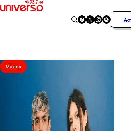
Ac
Actualidad
Música
Programas
Podcasts
Destacados
Música