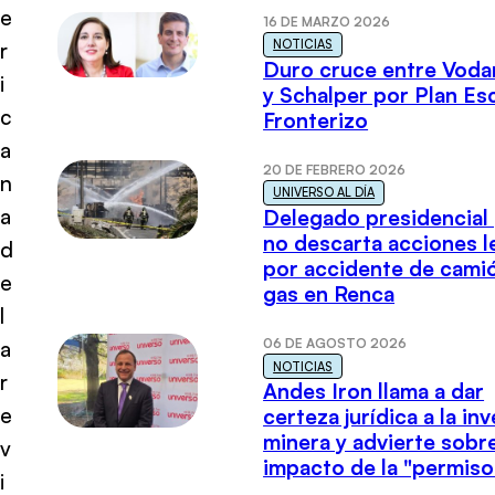
e
16 DE MARZO 2026
NOTICIAS
r
Duro cruce entre Voda
i
y Schalper por Plan E
c
Fronterizo
a
20 DE FEBRERO 2026
n
UNIVERSO AL DÍA
a
Delegado presidencial
no descarta acciones l
d
por accidente de cami
e
gas en Renca
l
06 DE AGOSTO 2026
a
NOTICIAS
r
Andes Iron llama a dar
e
certeza jurídica a la in
minera y advierte sobre
v
impacto de la "permiso
i