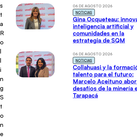
s
06 DE AGOSTO 2026
NOTICIAS
t
Gina Ocqueteau: innov
a
inteligencia artificial y
R
comunidades en la
estrategia de SQM
o
l
06 DE AGOSTO 2026
l
NOTICIAS
Collahuasi y la formaci
i
talento para el futuro:
n
Marcelo Aceituno abor
g
desafíos de la minería 
Tarapacá
S
t
o
n
e