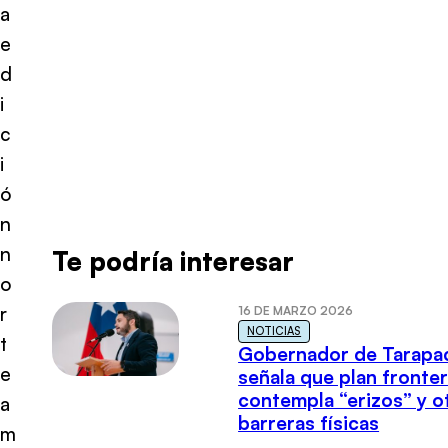
a
e
d
i
c
i
ó
n
n
Te podría interesar
o
r
16 DE MARZO 2026
NOTICIAS
t
Gobernador de Tarapa
e
señala que plan fronter
contempla “erizos” y o
a
barreras físicas
m