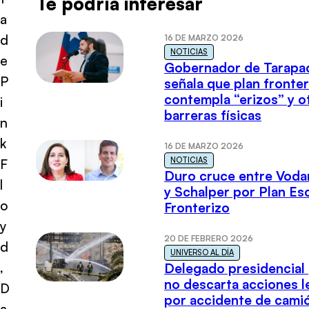
Te podría interesar
a
d
16 DE MARZO 2026
NOTICIAS
e
Gobernador de Tarapa
P
señala que plan fronter
contempla “erizos” y o
i
barreras físicas
n
k
16 DE MARZO 2026
NOTICIAS
F
Duro cruce entre Voda
l
y Schalper por Plan E
o
Fronterizo
y
20 DE FEBRERO 2026
d
UNIVERSO AL DÍA
,
Delegado presidencial
no descarta acciones l
D
por accidente de cami
a