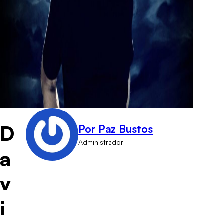
D
Por Paz Bustos
Administrador
a
v
i