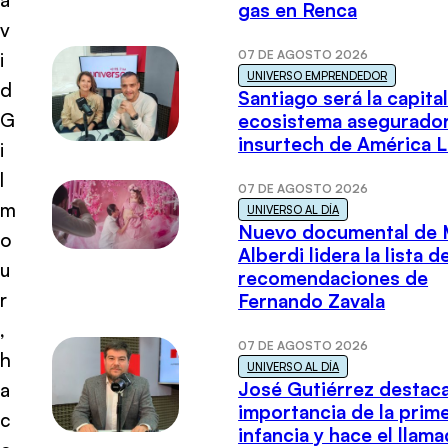
gas en Renca
v
07 DE AGOSTO 2026
i
UNIVERSO EMPRENDEDOR
d
Santiago será la capital
G
ecosistema asegurador
insurtech de América L
i
l
07 DE AGOSTO 2026
m
UNIVERSO AL DÍA
Nuevo documental de 
o
Alberdi lidera la lista d
u
recomendaciones de
r
Fernando Zavala
,
07 DE AGOSTO 2026
h
UNIVERSO AL DÍA
José Gutiérrez destaca
a
importancia de la prim
c
infancia y hace el llam