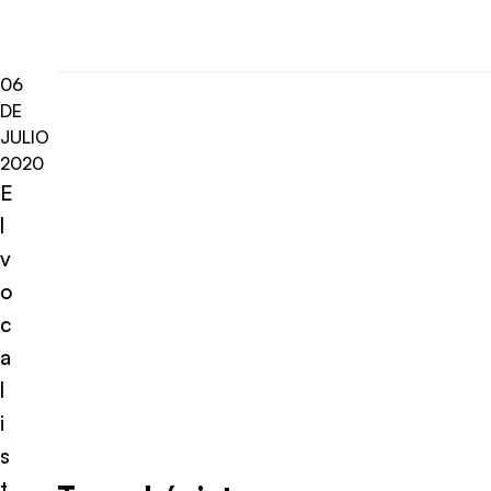
06
DE
JULIO
2020
E
l
v
o
c
a
l
i
s
t