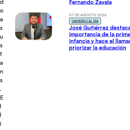
d
Fernando Zavala
o
07 DE AGOSTO 2026
a
UNIVERSO AL DÍA
José Gutiérrez destaca
s
importancia de la prim
u
infancia y hace el llam
s
priorizar la educación
f
a
n
s
.
E
l
l
í