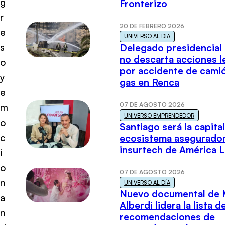
g
Fronterizo
r
20 DE FEBRERO 2026
e
UNIVERSO AL DÍA
s
Delegado presidencial
no descarta acciones l
o
por accidente de cami
y
gas en Renca
e
07 DE AGOSTO 2026
m
UNIVERSO EMPRENDEDOR
o
Santiago será la capital
c
ecosistema asegurador
insurtech de América L
i
o
07 DE AGOSTO 2026
n
UNIVERSO AL DÍA
Nuevo documental de 
a
Alberdi lidera la lista d
n
recomendaciones de