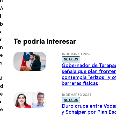
n
A
l
b
a
r
Te podría interesar
n
e
16 DE MARZO 2026
NOTICIAS
s
Gobernador de Tarapa
t
señala que plan fronter
contempla “erizos” y o
á
barreras físicas
d
e
16 DE MARZO 2026
NOTICIAS
r
Duro cruce entre Voda
e
y Schalper por Plan E