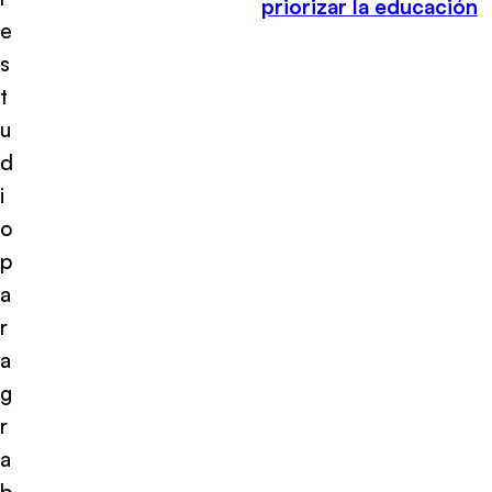
priorizar la educación
e
s
t
u
d
i
o
p
a
r
a
g
r
a
b