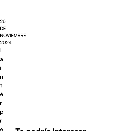
26
DE
NOVIEMBRE
2024
L
a
i
n
t
é
r
p
r
e