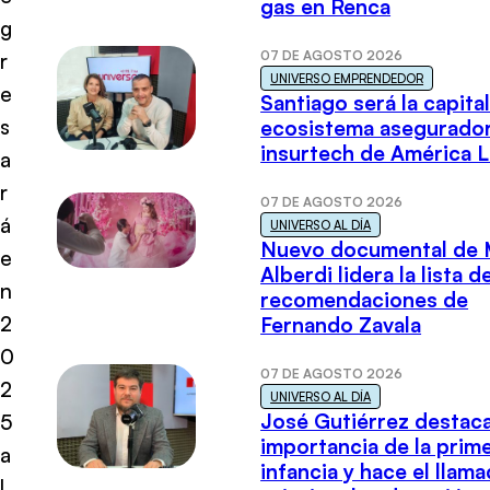
gas en Renca
g
07 DE AGOSTO 2026
r
UNIVERSO EMPRENDEDOR
e
Santiago será la capital
s
ecosistema asegurador
insurtech de América L
a
r
07 DE AGOSTO 2026
á
UNIVERSO AL DÍA
Nuevo documental de 
e
Alberdi lidera la lista d
n
recomendaciones de
2
Fernando Zavala
0
07 DE AGOSTO 2026
2
UNIVERSO AL DÍA
José Gutiérrez destaca
5
importancia de la prim
a
infancia y hace el llam
l