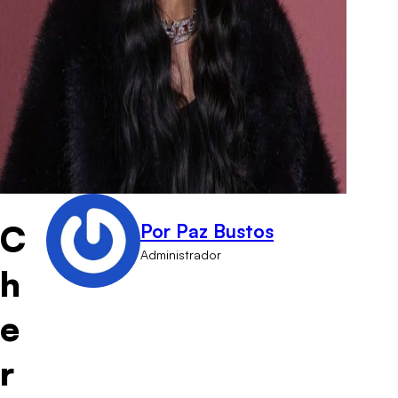
C
Por Paz Bustos
Administrador
h
e
r