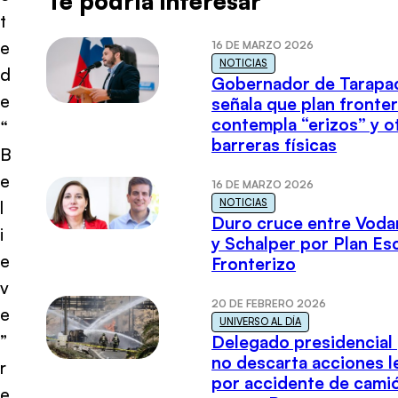
Te podría interesar
t
e
16 DE MARZO 2026
NOTICIAS
d
Gobernador de Tarapa
e
señala que plan fronter
contempla “erizos” y o
“
barreras físicas
B
e
16 DE MARZO 2026
NOTICIAS
l
Duro cruce entre Voda
i
y Schalper por Plan E
e
Fronterizo
v
20 DE FEBRERO 2026
e
UNIVERSO AL DÍA
”
Delegado presidencial
no descarta acciones l
r
por accidente de cami
e