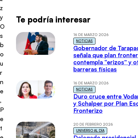
z
y
Te podría interesar
O
s
16 DE MARZO 2026
NOTICIAS
b
Gobernador de Tarapa
o
señala que plan fronter
contempla “erizos” y o
u
barreras físicas
r
n
16 DE MARZO 2026
NOTICIAS
e
Duro cruce entre Voda
,
y Schalper por Plan E
P
Fronterizo
e
20 DE FEBRERO 2026
t
UNIVERSO AL DÍA
e
Delegado presidencial