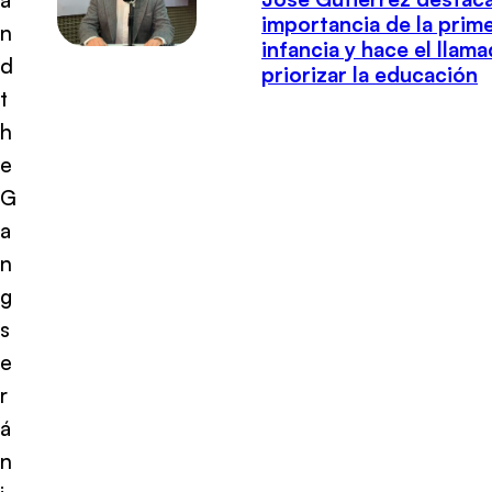
importancia de la prim
n
infancia y hace el llam
d
priorizar la educación
t
h
e
G
a
n
g
s
e
r
á
n