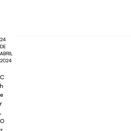
24
DE
ABRIL
2024
C
h
e
r
,
O
z