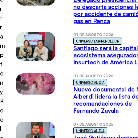
no descarta acciones l
r
por accidente de cami
F
gas en Renca
r
07 DE AGOSTO 2026
a
UNIVERSO EMPRENDEDOR
m
Santiago será la capital
p
ecosistema asegurador
insurtech de América L
t
o
07 DE AGOSTO 2026
n
UNIVERSO AL DÍA
Nuevo documental de 
y
Alberdi lidera la lista d
K
recomendaciones de
o
Fernando Zavala
o
07 DE AGOSTO 2026
l
UNIVERSO AL DÍA
José Gutiérrez destaca
a