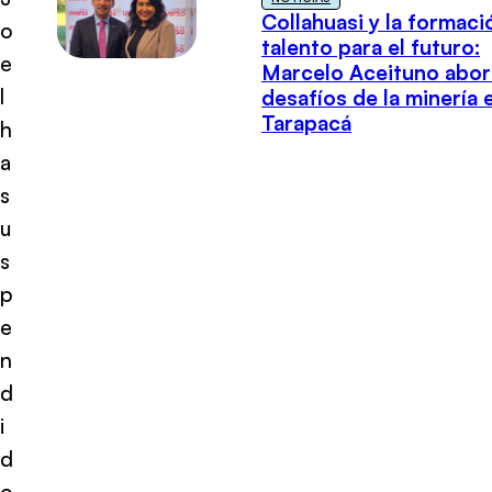
Collahuasi y la formaci
o
talento para el futuro:
e
Marcelo Aceituno abor
l
desafíos de la minería 
Tarapacá
h
a
s
u
s
p
e
n
d
i
d
o