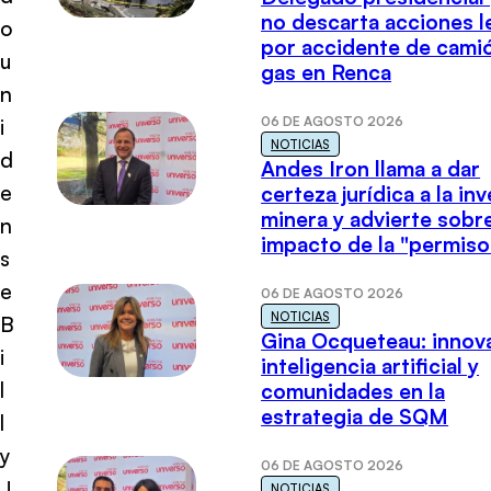
no descarta acciones l
o
por accidente de cami
u
gas en Renca
n
06 DE AGOSTO 2026
i
NOTICIAS
d
Andes Iron llama a dar
e
certeza jurídica a la in
minera y advierte sobre
n
impacto de la "permiso
s
e
06 DE AGOSTO 2026
NOTICIAS
B
Gina Ocqueteau: innov
i
inteligencia artificial y
l
comunidades en la
estrategia de SQM
l
y
06 DE AGOSTO 2026
J
NOTICIAS