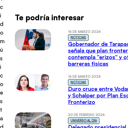
c
i
Te podría interesar
d
o
16 DE MARZO 2026
NOTICIAS
m
Gobernador de Tarapa
ú
señala que plan fronter
contempla “erizos” y o
s
barreras físicas
i
c
16 DE MARZO 2026
NOTICIAS
o
Duro cruce entre Voda
e
y Schalper por Plan E
s
Fronterizo
t
20 DE FEBRERO 2026
a
UNIVERSO AL DÍA
d
Delegado presidencial