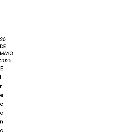
26
DE
MAYO
2025
E
l
r
e
c
o
n
o