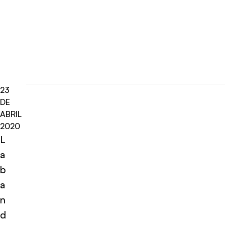
23
DE
ABRIL
2020
L
a
b
a
n
d