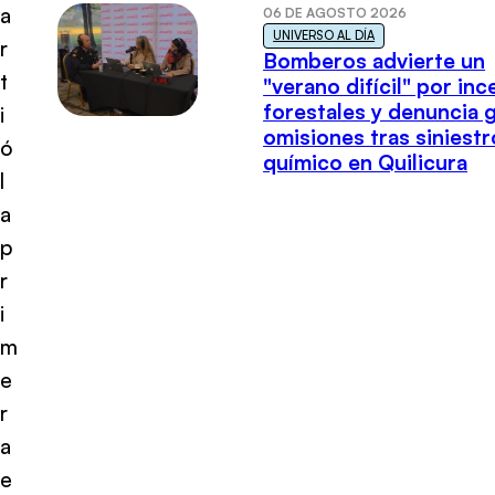
a
06 DE AGOSTO 2026
UNIVERSO AL DÍA
r
Bomberos advierte un
t
"verano difícil" por in
forestales y denuncia 
i
omisiones tras siniestr
ó
químico en Quilicura
l
a
p
r
i
m
e
r
a
e