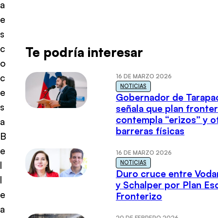
a
e
s
c
Te podría interesar
o
c
16 DE MARZO 2026
NOTICIAS
e
Gobernador de Tarapa
s
señala que plan fronter
contempla “erizos” y o
a
barreras físicas
B
e
16 DE MARZO 2026
NOTICIAS
l
Duro cruce entre Voda
l
y Schalper por Plan E
e
Fronterizo
a
20 DE FEBRERO 2026