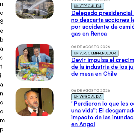
n
UNIVERSO AL DÍA
d
Delegado presidencial
no descarta acciones l
S
por accidente de cami
e
gas en Renca
b
06 DE AGOSTO 2026
a
UNIVERSO EMPRENDEDOR
s
Devir impulsa el creci
t
de la industria de los j
de mesa en Chile
i
a
06 DE AGOSTO 2026
n
UNIVERSO AL DÍA
c
"Perdieron lo que les 
una vida”: El desgarrad
o
impacto de las inundac
m
en Angol
p