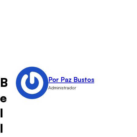
B
Por Paz Bustos
Administrador
e
l
l