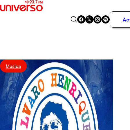
Ac
Actualidad
Música
Programas
Podcasts
Destacados
Música