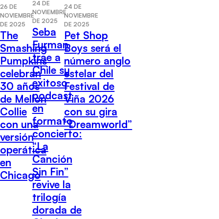
24 DE
26 DE
24 DE
NOVIEMBRE
NOVIEMBRE
NOVIEMBRE
DE 2025
DE 2025
DE 2025
Seba
The
Pet Shop
Furman
Smashing
Boys será el
trae a
Pumpkins
número anglo
Chile su
celebran
estelar del
exitoso
30 años
Festival de
podcast
de Mellon
Viña 2026
en
Collie
con su gira
formato
con una
“Dreamworld”
concierto:
versión
“La
operática
Canción
en
Sin Fin”
Chicago
revive la
trilogía
dorada de