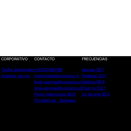
CORPORATIVO
CONTACTO
FRECUENCIAS
Tarifas electorales
+56223456789
Iquique 92.7
Quienes somos
lorena.tapia@universo.cl
Santiago 93.7
fredy.quiroga@universo.cl
Valdivia 99.9
olga.venegas@universo.cl
Osorno 102.1
Pérez Valenzuela 1620.
La Serena 92.9
Providencia - Santiago.