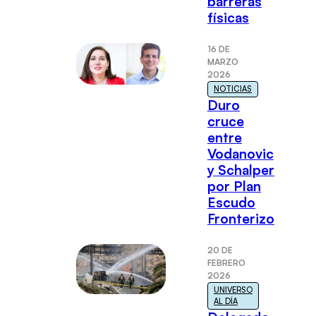
barreras
físicas
16 DE
MARZO
2026
NOTICIAS
Duro
cruce
entre
Vodanovic
y Schalper
por Plan
Escudo
Fronterizo
20 DE
FEBRERO
2026
UNIVERSO
AL DÍA