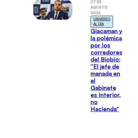
07 DE
AGOSTO
2026
UNIVERSO
AL DÍA
Giacaman y
la polémica
por los
corredores
del Biobío:
“El jefe de
manada en
el
Gabinete
es Interior,
no
Hacienda”