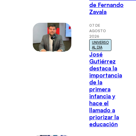
de Fernando
Zavala
07 DE
AGOSTO
2026
UNIVERSO
AL DÍA
José
Gutiérrez
destaca la
importancia
de la
primera
infancia y
hace el
llamado a
priorizar la
educación