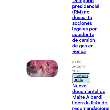
Delegado
presidencial
(RM) no
descarta
acciones
legales por
accidente
de camión
de gas en
Renca
07 DE
AGOSTO
2026
UNIVERSO
AL DÍA
Nuevo
documental de
Maite Alberdi
lidera la lista de
recomendacione