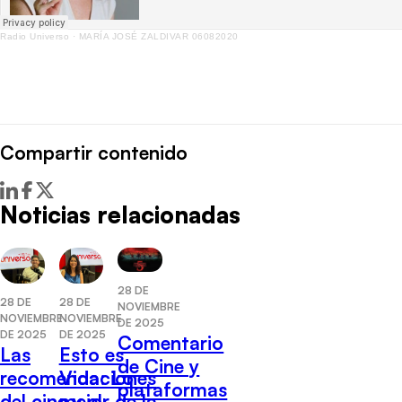
Radio Universo
·
MARÍA JOSÉ ZALDIVAR 06082020
Compartir contenido
Noticias relacionadas
28 DE
28 DE
28 DE
NOVIEMBRE
NOVIEMBRE
NOVIEMBRE
DE 2025
DE 2025
DE 2025
Comentario
Las
Esto es
de Cine y
recomendaciones
Vida: Lo
plataformas
del cine y el
mejor de la