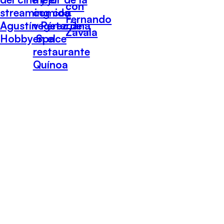
con
streaming con
comida
Fernando
Agustín Pérez de
vegetariana
Zavala
Hobby Space
en el
restaurante
Quínoa