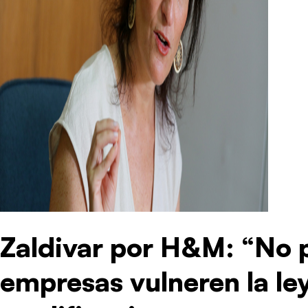
Zaldivar por H&M: “No 
empresas vulneren la le