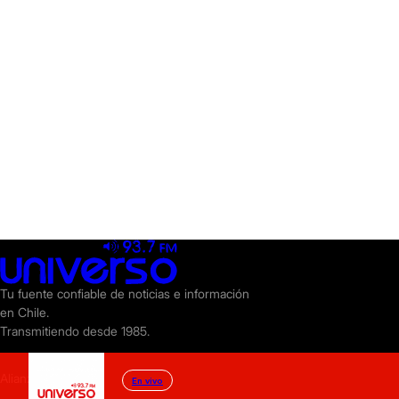
Tu fuente confiable de noticias e información
en Chile.
Transmitiendo desde 1985.
Alianzas
En vivo