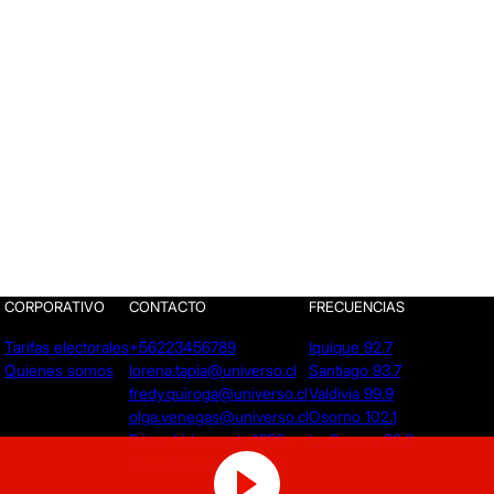
CORPORATIVO
CONTACTO
FRECUENCIAS
Tarifas electorales
+56223456789
Iquique 92.7
Quienes somos
lorena.tapia@universo.cl
Santiago 93.7
fredy.quiroga@universo.cl
Valdivia 99.9
olga.venegas@universo.cl
Osorno 102.1
Pérez Valenzuela 1620.
La Serena 92.9
Providencia - Santiago.