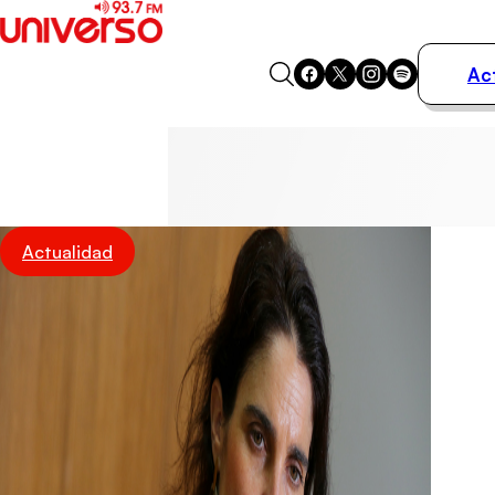
Ac
Actualidad
Música
Programas
Podcasts
Destacados
Actualidad