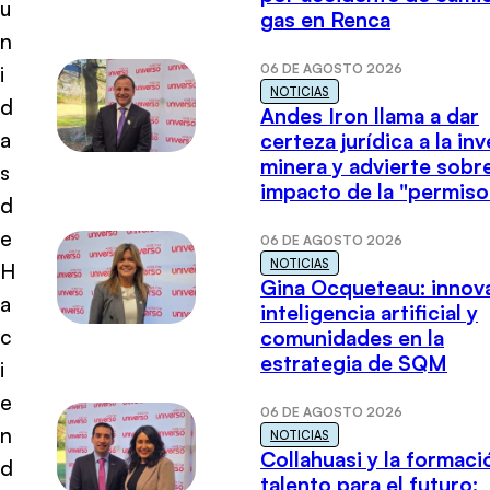
u
gas en Renca
n
06 DE AGOSTO 2026
i
NOTICIAS
d
Andes Iron llama a dar
a
certeza jurídica a la in
minera y advierte sobre
s
impacto de la "permiso
d
e
06 DE AGOSTO 2026
NOTICIAS
H
Gina Ocqueteau: innov
a
inteligencia artificial y
c
comunidades en la
estrategia de SQM
i
e
06 DE AGOSTO 2026
n
NOTICIAS
Collahuasi y la formaci
d
talento para el futuro: