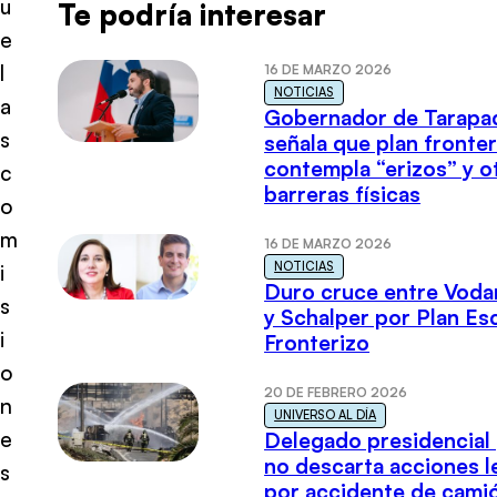
u
Te podría interesar
e
l
16 DE MARZO 2026
NOTICIAS
a
Gobernador de Tarapa
s
señala que plan fronter
contempla “erizos” y o
c
barreras físicas
o
m
16 DE MARZO 2026
NOTICIAS
i
Duro cruce entre Voda
s
y Schalper por Plan E
i
Fronterizo
o
20 DE FEBRERO 2026
n
UNIVERSO AL DÍA
e
Delegado presidencial
no descarta acciones l
s
por accidente de cami