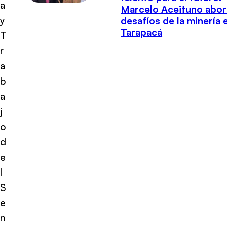
a
Marcelo Aceituno abor
y
desafíos de la minería 
Tarapacá
T
r
a
b
a
j
o
d
e
l
S
e
n