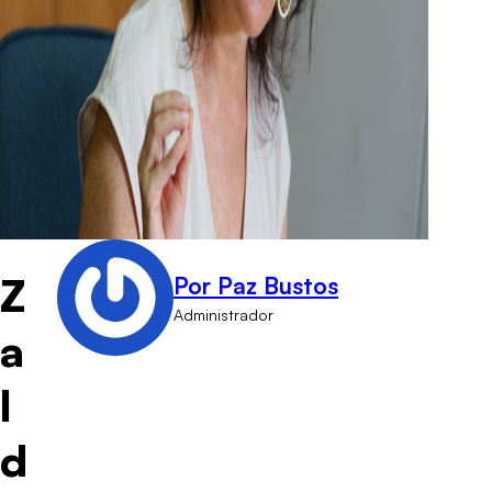
Z
Por Paz Bustos
Administrador
a
l
d