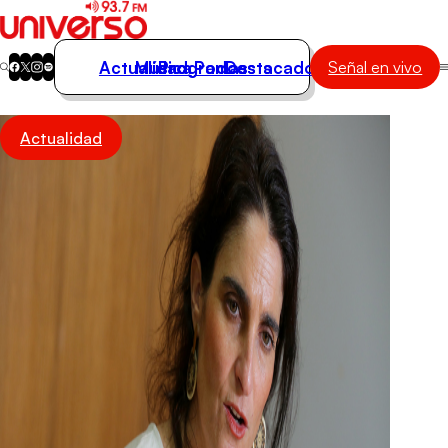
Actualidad
Música
Programas
Podcasts
Destacados
Señal en vivo
Actualidad
Actualidad
Música
Programas
Podcasts
Destacados