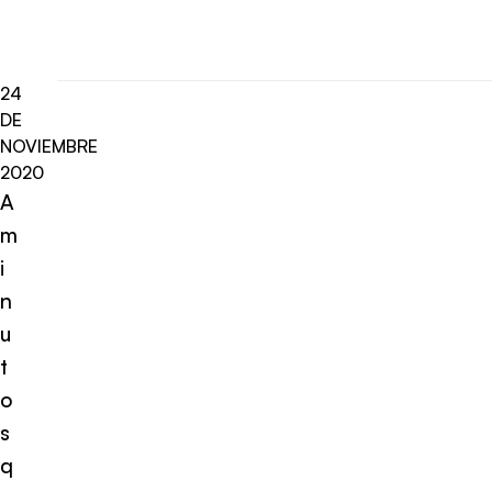
24
DE
NOVIEMBRE
2020
A
m
i
n
u
t
o
s
q