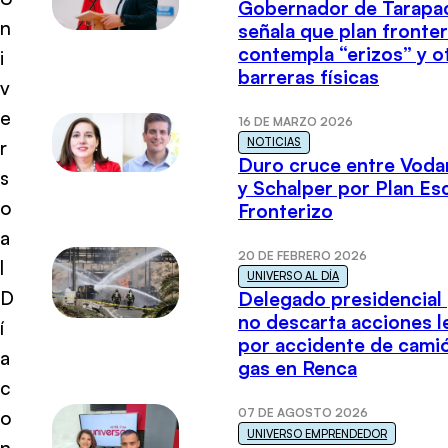
Gobernador de Tarapa
n
señala que plan fronter
contempla “erizos” y o
i
barreras físicas
v
e
16 DE MARZO 2026
NOTICIAS
r
Duro cruce entre Voda
s
y Schalper por Plan E
o
Fronterizo
a
20 DE FEBRERO 2026
l
UNIVERSO AL DÍA
D
Delegado presidencial
no descarta acciones l
í
por accidente de cami
a
gas en Renca
c
07 DE AGOSTO 2026
o
UNIVERSO EMPRENDEDOR
n