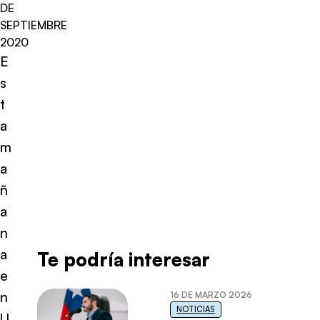
DE
SEPTIEMBRE
2020
E
s
t
a
m
a
ñ
a
n
a
Te podría interesar
e
n
16 DE MARZO 2026
NOTICIAS
U