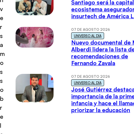
Santiago será la capital
v
ecosistema asegurador
insurtech de América L
e
r
07 DE AGOSTO 2026
s
UNIVERSO AL DÍA
Nuevo documental de 
a
Alberdi lidera la lista d
m
recomendaciones de
o
Fernando Zavala
s
07 DE AGOSTO 2026
s
UNIVERSO AL DÍA
José Gutiérrez destaca
o
importancia de la prim
b
infancia y hace el llam
r
priorizar la educación
e
l