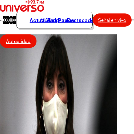
Actualidad
Música
Programas
Podcasts
Destacados
Señal en vivo
Actualidad
Actualidad
Música
Programas
Podcasts
Destacados