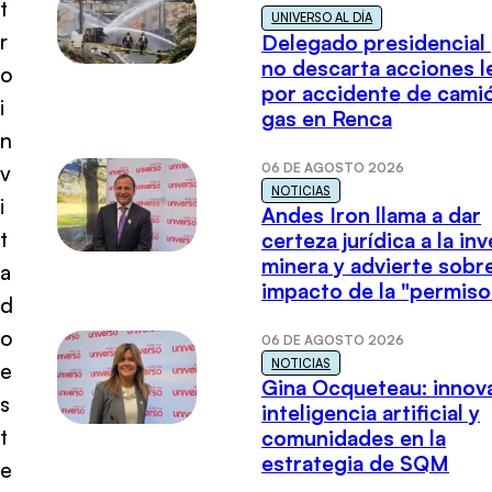
t
UNIVERSO AL DÍA
r
Delegado presidencial
no descarta acciones l
o
por accidente de cami
i
gas en Renca
n
06 DE AGOSTO 2026
v
NOTICIAS
i
Andes Iron llama a dar
t
certeza jurídica a la in
minera y advierte sobre
a
impacto de la "permiso
d
o
06 DE AGOSTO 2026
NOTICIAS
e
Gina Ocqueteau: innov
s
inteligencia artificial y
t
comunidades en la
estrategia de SQM
e