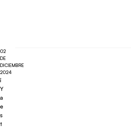
02
DE
DICIEMBRE
2024
¡
Y
a
e
s
t