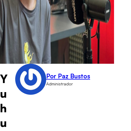
Y
Por Paz Bustos
Administrador
u
h
u