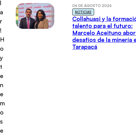
l
06 DE AGOSTO 2026
a
NOTICIAS
Collahuasi y la formaci
r
talento para el futuro:
!
Marcelo Aceituno abor
H
desafíos de la minería 
Tarapacá
o
y
t
e
n
e
m
o
s
e