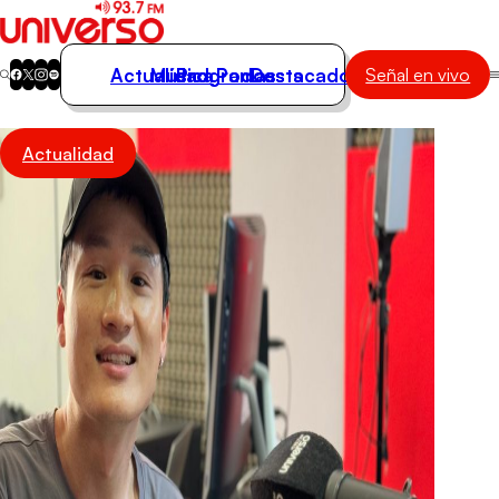
Actualidad
Música
Programas
Podcasts
Destacados
Señal en vivo
Actualidad
Actualidad
Música
Programas
Podcasts
Destacados