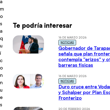
a
m
o
s
Te podría interesar
a
q
16 DE MARZO 2026
NOTICIAS
u
Gobernador de Tarapa
í
señala que plan fronter
contempla “erizos” y o
c
barreras físicas
o
n
16 DE MARZO 2026
NOTICIAS
n
Duro cruce entre Voda
u
y Schalper por Plan E
e
Fronterizo
s
20 DE FEBRERO 2026