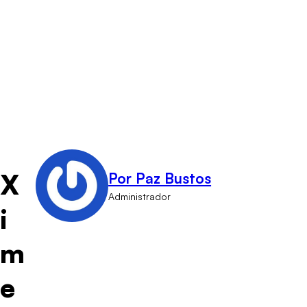
X
Por Paz Bustos
Administrador
i
m
e