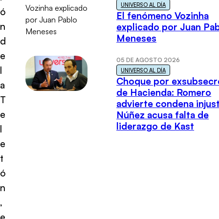
UNIVERSO AL DÍA
ó
El fenómeno Vozinha
n
explicado por Juan Pa
Meneses
d
e
05 DE AGOSTO 2026
l
UNIVERSO AL DÍA
Choque por exsubsecr
a
de Hacienda: Romero
T
advierte condena injust
e
Núñez acusa falta de
liderazgo de Kast
l
e
t
ó
n
,
e