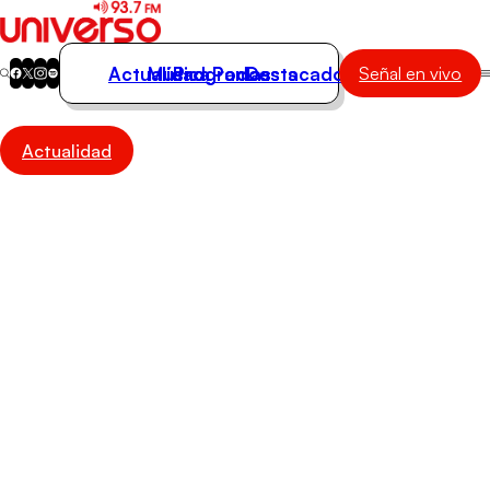
Actualidad
Música
Programas
Podcasts
Destacados
Señal en vivo
Actualidad
Actualidad
Música
Programas
Podcasts
Destacados