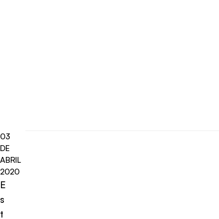
03
DE
ABRIL
2020
E
s
t