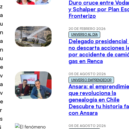
Duro cruce entre Voda
z
y Schalper por Plan E
a
Fronterizo
u
20 DE FEBRERO 2026
n
UNIVERSO AL DÍA
a
Delegado presidencial
no descarta acciones l
n
por accidente de cami
u
gas en Renca
e
05 DE AGOSTO 2026
v
UNIVERSO EMPRENDEDOR
a
Ansara: el emprendimi
v
que revoluciona la
genealogía en Chile
e
Descubre tu historia fa
r
con Ansara
s
05 DE AGOSTO 2026
i