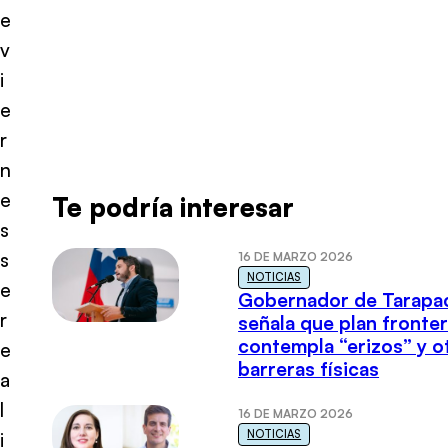
e
v
i
e
r
n
e
Te podría interesar
s
s
16 DE MARZO 2026
NOTICIAS
e
Gobernador de Tarapa
r
señala que plan fronter
contempla “erizos” y o
e
barreras físicas
a
l
16 DE MARZO 2026
NOTICIAS
i