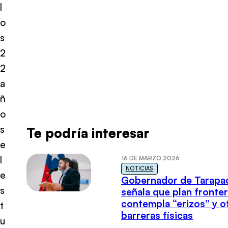
l
o
s
2
2
a
ñ
o
s
Te podría interesar
e
l
16 DE MARZO 2026
NOTICIAS
e
Gobernador de Tarapa
s
señala que plan fronter
contempla “erizos” y o
t
barreras físicas
u