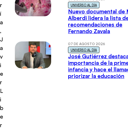
r
UNIVERSO AL DÍA
Nuevo documental de 
í
Alberdi lidera la lista d
a
recomendaciones de
,
Fernando Zavala
J
07 DE AGOSTO 2026
a
UNIVERSO AL DÍA
José Gutiérrez destaca
v
importancia de la prim
i
infancia y hace el llam
e
priorizar la educación
r
L
i
b
e
r