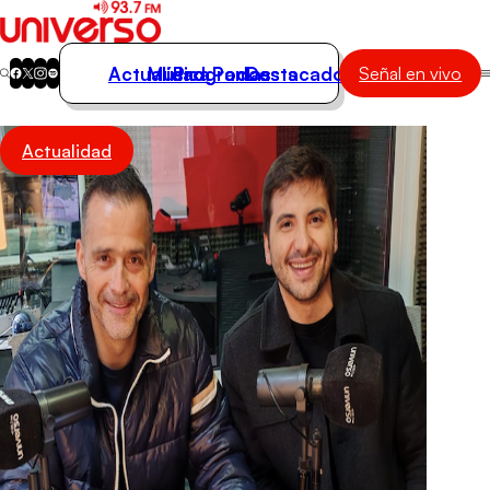
Actualidad
Música
Programas
Podcasts
Destacados
Señal en vivo
Actualidad
Actualidad
Música
Programas
Podcasts
Destacados