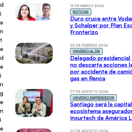
d
16 DE MARZO 2026
NOTICIAS
i
Duro cruce entre Voda
a
y Schalper por Plan E
n
Fronterizo
t
20 DE FEBRERO 2026
e
UNIVERSO AL DÍA
d
Delegado presidencial
no descarta acciones l
e
por accidente de cami
i
gas en Renca
n
07 DE AGOSTO 2026
g
UNIVERSO EMPRENDEDOR
e
Santiago será la capital
n
ecosistema asegurador
insurtech de América L
i
e
07 DE AGOSTO 2026