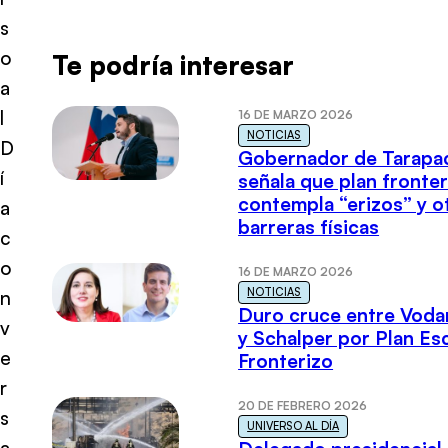
s
o
Te podría interesar
a
l
16 DE MARZO 2026
NOTICIAS
D
Gobernador de Tarapa
í
señala que plan fronter
contempla “erizos” y o
a
barreras físicas
c
o
16 DE MARZO 2026
NOTICIAS
n
Duro cruce entre Voda
v
y Schalper por Plan E
e
Fronterizo
r
20 DE FEBRERO 2026
s
UNIVERSO AL DÍA
a