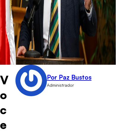
V
Por Paz Bustos
Administrador
o
c
e