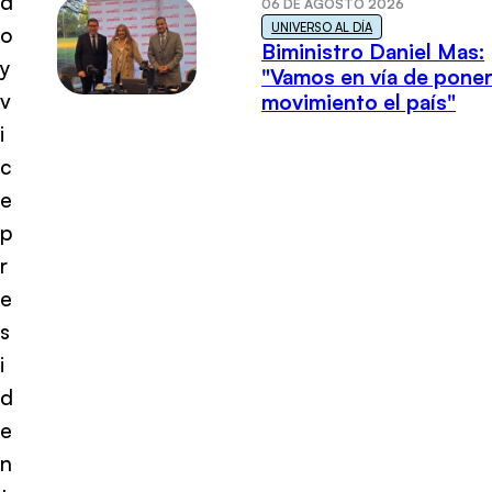
d
06 DE AGOSTO 2026
UNIVERSO AL DÍA
o
Biministro Daniel Mas:
y
"Vamos en vía de poner
v
movimiento el país"
i
c
e
p
r
e
s
i
d
e
n