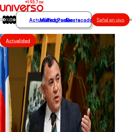
Actualidad
Música
Programas
Podcasts
Destacados
Señal en vivo
Actualidad
Actualidad
Música
Programas
Podcasts
Destacados