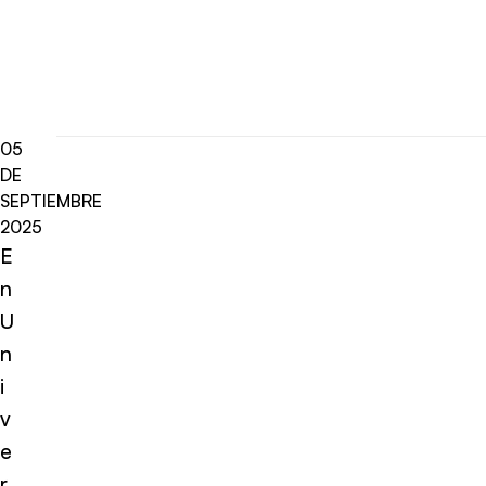
05
DE
SEPTIEMBRE
2025
E
n
U
n
i
v
e
r