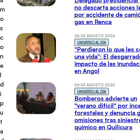
Delegado presidencial
no descarta acciones l
m
por accidente de cami
o
gas en Renca
s
06 DE AGOSTO 2026
c
UNIVERSO AL DÍA
o
"Perdieron lo que les 
n
una vida”: El desgarrad
impacto de las inundac
e
en Angol
l
d
06 DE AGOSTO 2026
UNIVERSO AL DÍA
i
Bomberos advierte un
p
"verano difícil" por in
u
forestales y denuncia 
omisiones tras siniestr
t
químico en Quilicura
a