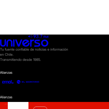
Tu fuente confiable de noticias e información
en Chile.
Transmitiendo desde 1985.
Alianzas
Alianzas