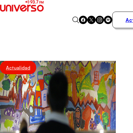
Ac
Actualidad
Música
Programas
Podcasts
Destacados
Actualidad