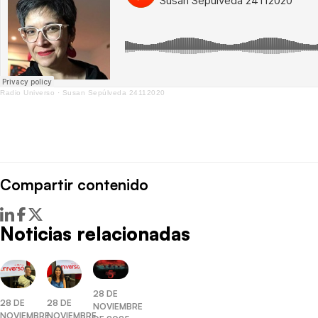
Radio Universo
·
Susan Sepúlveda 24112020
Compartir contenido
Noticias relacionadas
28 DE
28 DE
28 DE
NOVIEMBRE
NOVIEMBRE
NOVIEMBRE