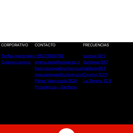
CORPORATIVO
CONTACTO
FRECUENCIAS
Tarifas electorales
+56223456789
Iquique 92.7
Quienes somos
lorena.tapia@universo.cl
Santiago 93.7
fredy.quiroga@universo.cl
Valdivia 99.9
olga.venegas@universo.cl
Osorno 102.1
Pérez Valenzuela 1620.
La Serena 92.9
Providencia - Santiago.