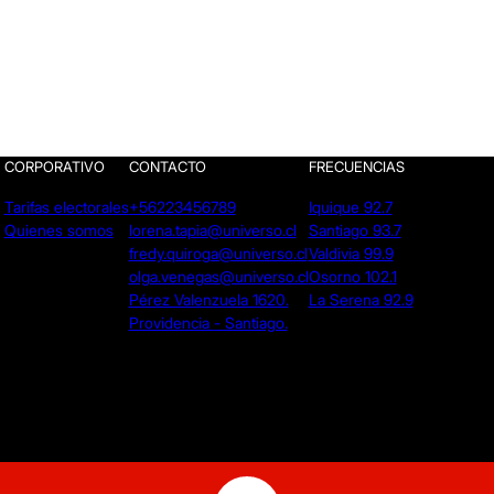
CORPORATIVO
CONTACTO
FRECUENCIAS
Tarifas electorales
+56223456789
Iquique 92.7
Quienes somos
lorena.tapia@universo.cl
Santiago 93.7
fredy.quiroga@universo.cl
Valdivia 99.9
olga.venegas@universo.cl
Osorno 102.1
Pérez Valenzuela 1620.
La Serena 92.9
Providencia - Santiago.