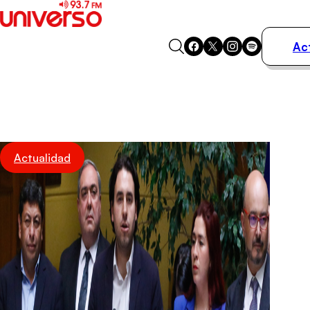
Ac
Actualidad
Música
Programas
Podcasts
Destacados
Actualidad