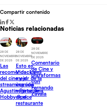
Compartir contenido
Noticias relacionadas
28 DE
28 DE
28 DE
NOVIEMBRE
NOVIEMBRE
NOVIEMBRE
DE 2025
DE 2025
DE 2025
Comentario
Las
Esto es
de Cine y
recomendaciones
Vida: Lo
plataformas
del cine y el
mejor de la
con
streaming con
comida
Fernando
Agustín Pérez de
vegetariana
Zavala
Hobby Space
en el
restaurante