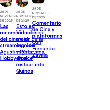
28 DE
28 DE
28 DE
NOVIEMBRE
NOVIEMBRE
NOVIEMBRE
DE 2025
DE 2025
DE 2025
Comentario
Las
Esto es
de Cine y
recomendaciones
Vida: Lo
plataformas
del cine y el
mejor de la
con
streaming con
comida
Fernando
Agustín Pérez de
vegetariana
Zavala
Hobby Space
en el
restaurante
Quínoa