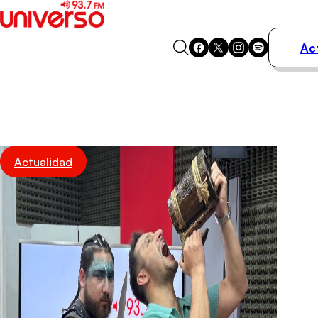
Ac
Actualidad
Música
Programas
Podcasts
Destacados
Actualidad