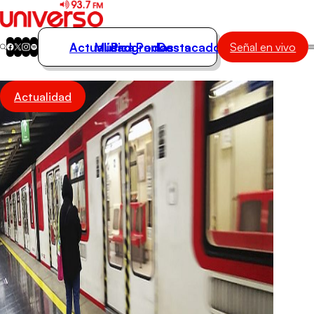
Actualidad
Música
Programas
Podcasts
Destacados
Señal en vivo
Actualidad
Actualidad
Música
Programas
Podcasts
Destacados