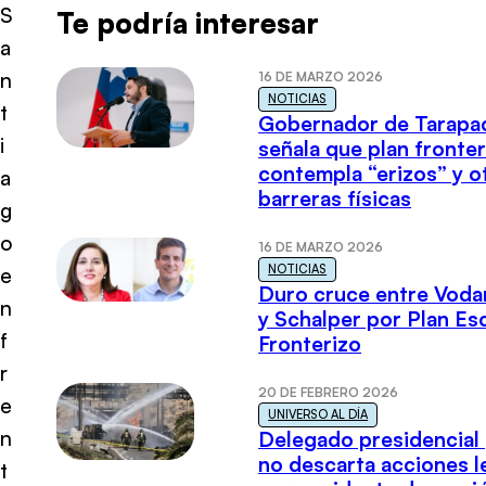
S
Te podría interesar
a
n
16 DE MARZO 2026
NOTICIAS
t
Gobernador de Tarapa
i
señala que plan fronter
contempla “erizos” y o
a
barreras físicas
g
o
16 DE MARZO 2026
NOTICIAS
e
Duro cruce entre Voda
n
y Schalper por Plan E
f
Fronterizo
r
20 DE FEBRERO 2026
e
UNIVERSO AL DÍA
n
Delegado presidencial
no descarta acciones l
t