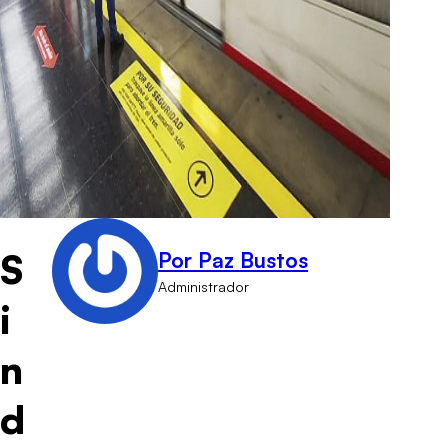
S
Por Paz Bustos
Administrador
i
n
d