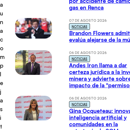
por accidente de cami
a
gas en Renca
u
07 DE AGOSTO 2026
n
NOTICIAS
a
Brandon Flowers admi
c
evalúa alejarse de la m
o
06 DE AGOSTO 2026
m
NOTICIAS
Andes Iron llama a dar
p
certeza jurídica a la in
l
minera y advierte sobre
e
impacto de la "permiso
j
06 DE AGOSTO 2026
a
NOTICIAS
s
Gina Ocqueteau: innov
inteligencia artificial y
i
comunidades en la
t