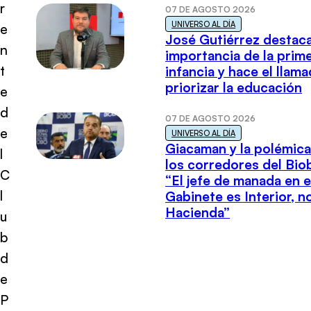
r
07 DE AGOSTO 2026
UNIVERSO AL DÍA
e
José Gutiérrez destaca
n
importancia de la prim
t
infancia y hace el llam
priorizar la educación
e
d
07 DE AGOSTO 2026
e
UNIVERSO AL DÍA
Giacaman y la polémica
l
los corredores del Biob
C
“El jefe de manada en e
l
Gabinete es Interior, n
Hacienda”
u
b
d
e
P