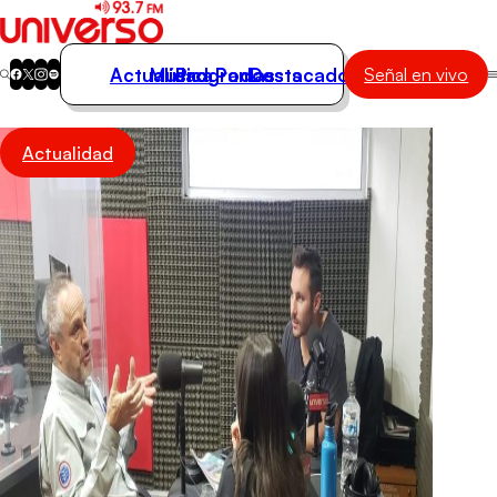
Actualidad
Música
Programas
Podcasts
Destacados
Señal en vivo
Actualidad
Actualidad
Música
Programas
Podcasts
Destacados