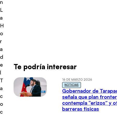
n
L
a
H
o
r
a
d
e
Te podría interesar
l
T
16 DE MARZO 2026
NOTICIAS
a
Gobernador de Tarapa
c
señala que plan fronter
contempla “erizos” y o
o
barreras físicas
c