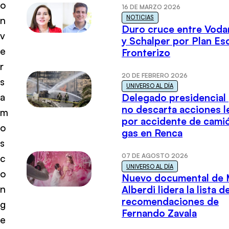
o
16 DE MARZO 2026
NOTICIAS
n
Duro cruce entre Voda
v
y Schalper por Plan E
e
Fronterizo
r
20 DE FEBRERO 2026
s
UNIVERSO AL DÍA
a
Delegado presidencial
no descarta acciones l
m
por accidente de cami
o
gas en Renca
s
07 DE AGOSTO 2026
c
UNIVERSO AL DÍA
o
Nuevo documental de 
n
Alberdi lidera la lista d
recomendaciones de
g
Fernando Zavala
e