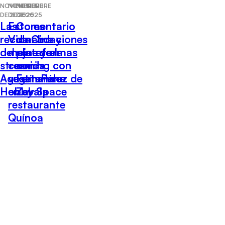
NOVIEMBRE
NOVIEMBRE
NOVIEMBRE
DE 2025
DE 2025
DE 2025
Las
Esto es
Comentario
recomendaciones
Vida: Lo
de Cine y
del cine y el
mejor de la
plataformas
streaming con
comida
con
Agustín Pérez de
vegetariana
Fernando
Hobby Space
en el
Zavala
restaurante
Quínoa